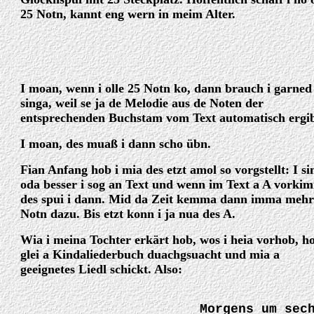
25 Notn, kannt eng wern in meim Alter.
I moan, wenn i olle 25 Notn ko, dann brauch i garned
singa, weil se ja de Melodie aus de Noten der
entsprechenden Buchstam vom Text automatisch ergib
I moan, des muaß i dann scho übn.
Fian Anfang hob i mia des etzt amol so vorgstellt: I si
oda besser i sog an Text und wenn im Text a A vorki
des spui i dann. Mid da Zeit kemma dann imma mehr
Notn dazu. Bis etzt konn i ja nua des A.
Wia i meina Tochter erkärt hob, wos i heia vorhob, h
glei a Kindaliederbuch duachgsuacht und mia a
geeignetes Liedl schickt. Also:
Morgens um sec