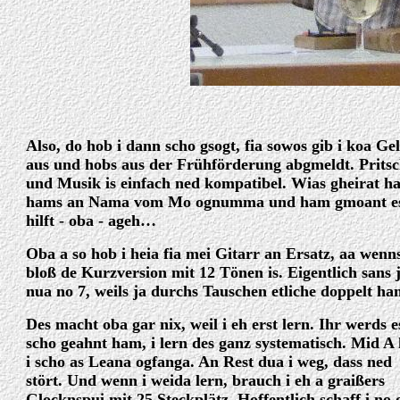
Also, do hob i dann scho gsogt, fia sowos gib i koa Ge
aus und hobs aus der Frühförderung abgmeldt. Pritsc
und Musik is einfach ned kompatibel. Wias gheirat h
hams an Nama vom Mo ognumma und ham gmoant e
hilft - oba - ageh…
Oba a so hob i heia fia mei Gitarr an Ersatz, aa wenn
bloß de Kurzversion mit 12 Tönen is. Eigentlich sans 
nua no 7, weils ja durchs Tauschen etliche doppelt ha
Des macht oba gar nix, weil i eh erst lern. Ihr werds e
scho geahnt ham, i lern des ganz systematisch. Mid A
i scho as Leana ogfanga. An Rest dua i weg, dass ned
stört. Und wenn i weida lern, brauch i eh a graißers
Glocknspui mit 25 Steckplätz. Hoffentlich schaff i no o