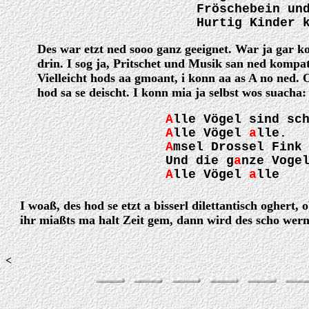
Fröschebein un
Hurtig Kinder 
Des war etzt ned sooo ganz geeignet. War ja gar k
drin. I sog ja, Pritschet und Musik san ned kompat
Vielleicht hods aa gmoant, i konn aa as A no ned. 
hod sa se deischt. I konn mia ja selbst wos suacha:
A
lle Vögel sind sc
A
lle Vögel
a
lle.
A
msel Drossel Fink
Und die g
a
nze Voge
A
lle Vögel
a
lle
I woaß, des hod se etzt a bisserl dilettantisch oghert, 
ihr miaßts ma halt Zeit gem, dann wird des scho wern
<