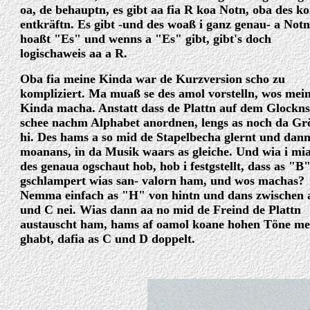
oa, de behauptn, es gibt aa fia R koa Notn, oba des ko
entkräftn. Es gibt -und des woaß i ganz genau- a Notn
hoaßt "Es" und wenns a "Es" gibt, gibt's doch
logischaweis aa a R.
Oba fia meine Kinda war de Kurzversion scho zu
kompliziert. Ma muaß se des amol vorstelln, wos mei
Kinda macha. Anstatt dass de Plattn auf dem Glockn
schee nachm Alphabet anordnen, lengs as noch da Gr
hi. Des hams a so mid de Stapelbecha glernt und dan
moanans, in da Musik waars as gleiche. Und wia i mi
des genaua ogschaut hob, hob i festgstellt, dass as "B"
gschlampert wias san- valorn ham, und wos machas?
Nemma einfach as "H" von hintn und dans zwischen 
und C nei. Wias dann aa no mid de Freind de Plattn
austauscht ham, hams af oamol koane hohen Töne m
ghabt, dafia as C und D doppelt.