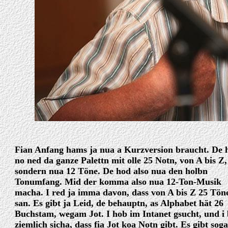
Fian Anfang hams ja nua a Kurzversion braucht. De 
no ned da ganze Palettn mit olle 25 Notn, von A bis Z,
sondern nua 12 Töne. De hod also nua den holbn
Tonumfang. Mid der komma also nua 12-Ton-Musik
macha. I red ja imma davon, dass von A bis Z 25 Tön
san. Es gibt ja Leid, de behauptn, as Alphabet hät 26
Buchstam, wegam Jot. I hob im Intanet gsucht, und i 
ziemlich sicha, dass fia Jot koa Notn gibt. Es gibt sog