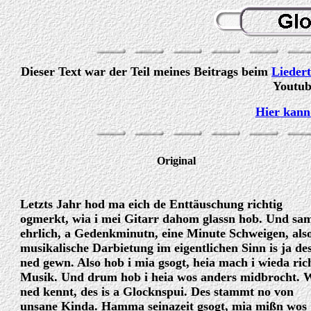
Dieser Text war der Teil meines Beitrags beim
Liedert
Youtube
Hier kann
Original
Letzts Jahr hod ma eich de Enttäuschung richtig
ogmerkt, wia i mei Gitarr dahom glassn hob. Und s
ehrlich, a Gedenkminutn, eine Minute Schweigen, als
musikalische Darbietung im eigentlichen Sinn is ja de
ned gewn. Also hob i mia gsogt, heia mach i wieda ric
Musik. Und drum hob i heia wos anders midbrocht. 
ned kennt, des is a Glocknspui. Des stammt no von
unsane Kinda. Hamma seinazeit gsogt, mia mißn wos