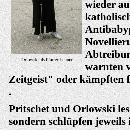
wieder auf
katholisc
Antibabypi
Novellier
Abtreibun
Orlowski als Pfarrer Lehner
warnten v
Zeitgeist" oder kämpften 
.
Pritschet und Orlowski les
sondern schlüpfen jeweils 