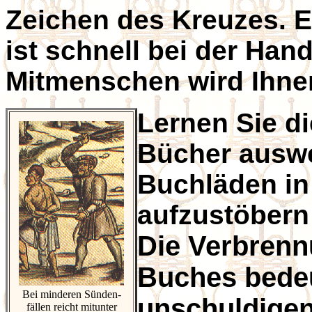
Zeichen des Kreuzes. E
ist schnell bei der Han
Mitmenschen wird Ihne
Lernen Sie di
Bücher auswe
Buchläden in
aufzustöbern
Die Verbrenn
Buches bedeu
Bei minderen Sünden-
unschuldigen
fällen reicht mitunter