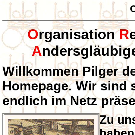
O
rganisation
R
A
ndersgläubig
Willkommen Pilger de
Homepage. Wir sind s
endlich im Netz präs
Zu un
haben 