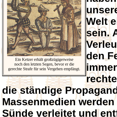
unser
Welt e
sein. 
Verle
den F
Ein Ketzer erhält großzügigerweise
immer
noch den letzten Segen, bevor er die
gerechte Strafe für sein Vergehen empfängt.
recht
die ständige Propagand
Massenmedien werden 
Sünde verleitet und en