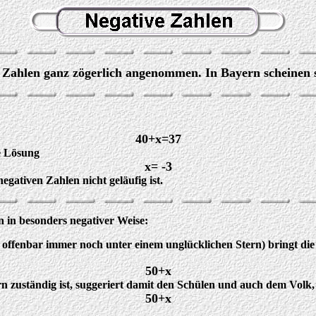
Zahlen ganz zögerlich angenommen. In Bayern scheinen s
40+x=37
ie Lösung
x= -3
gativen Zahlen nicht geläufig ist.
n in besonders negativer Weise:
n offenbar immer noch unter einem unglücklichen Stern) bringt di
50+x
yern zuständig ist, suggeriert damit den Schülen und auch dem Vol
50+x