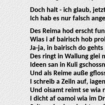
Doch halt - ich glaub, jetz
Ich hab es nur falsch ang
Des Reima hod erscht funk
Wias i af bairisch hob pro
Ja-ja, in bairisch do gehts
Des ringt in Wallung glei 
Ideen san in Kuli gschoss
Und als Reime auße gflos
I schreib a Zeiln auf, iag
Und oisamt reimt se wia n
I dicht af oamoi wia im 