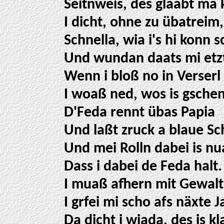
Seitnweis, des glaabt ma
I dicht, ohne zu übatreim,
Schnella, wia i's hi konn 
Und wundan daats mi etzt
Wenn i bloß no in Verserl
I woaß ned, wos is gsche
D'Feda rennt übas Papia
Und laßt zruck a blaue Sc
Und mei Rolln dabei is nu
Dass i dabei de Feda halt.
I muaß afhern mit Gewalt
I grfei mi scho afs näxte J
Da dicht i wiada, des is kla