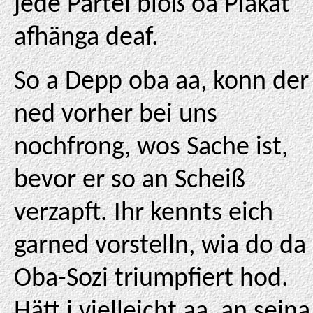
jede Partei bloß oa Plakat
afhänga deaf.
So a Depp oba aa, konn der
ned vorher bei uns
nochfrong, wos Sache ist,
bevor er so an Scheiß
verzapft. Ihr kennts eich
garned vorstelln, wia do da
Oba-Sozi triumpfiert hod.
Hätt i vielleicht aa, an seina