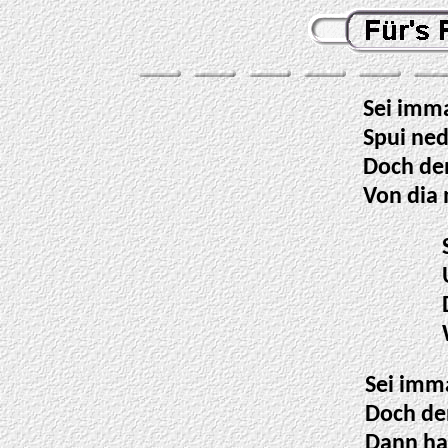
Sei imma
Spui ned
Doch den
Von dia 
Sei imma
Doch de
Dann ha