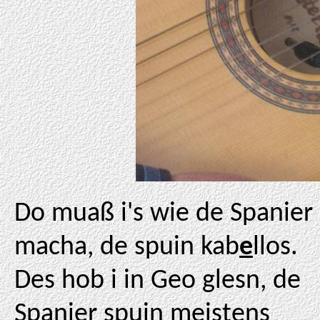
Do muaß i's wie de Spanier
macha, de spuin kab
e
llos.
Des hob i in Geo glesn, de
Spanier spuin meistens