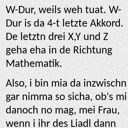
W-Dur, weils weh tuat. W-
Dur is da 4-t letzte Akkord.
De letztn drei X,Y und Z
geha eha in de Richtung
Mathematik.
Also, i bin mia da inzwischn
gar nimma so sicha, ob's mi
danoch no mag, mei Frau,
wenn i ihr des Liadl dann