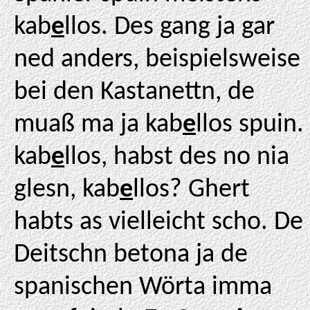
kab
e
llos. Des gang ja gar
ned anders, beispielsweise
bei den Kastanettn, de
muaß ma ja kab
e
llos spuin.
kab
e
llos, habst des no nia
glesn, kab
e
llos? Ghert
habts as vielleicht scho. De
Deitschn betona ja de
spanischen Wörta imma