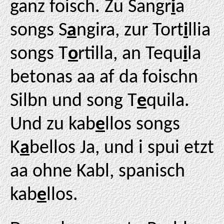
ganz foisch. Zu Sangr
i
a
songs S
a
ngira, zur Tort
i
llia
songs T
o
rtilla, an Tequ
i
la
betonas aa af da foischn
Silbn und song T
e
quila.
Und zu kab
e
llos songs
K
a
bellos Ja, und i spui etzt
aa ohne Kabl, spanisch
kab
e
llos.