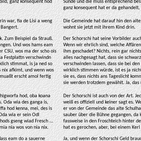
bild, ganz konsequent hod
Sünde und die muss entsprechend best
ganz konsequent hat er da gehandelt, 
in war, fia de Lisi a weng
Die Gemeinde hat darauf hin den alte
m Bangert.
wohnt sie jetzt mit ihrem Kind drin.
k. Zum Beispiel da Strauß.
Der Schorschi hat seine Vorbilder auch
mengen. Und wos hams eam
Wenn wir ehrlich sind, welche Affäre
Der CSU, wos ma der scho ois
ihm geschadet? Nichts, rein gar nich
da Festplattn verschwindn
alles nachgesagt hat, dass sie schwar
lich stimmat, is ja ned so
verschwinden lassen, dass sie bei de
s nix afkimt, und wenn wos
wirklich stimmen würde, ist es ja nich
 muaßt erscht amol fertig
sie es, dass nichts ans Tageslicht ko
sie werden trotzdem gewählt. Ja, das 
n higworfa hod, oba koana
Der Schorschi ist auch von der Art. Je
s. Oda wia des ganga is,
weiß es offiziell und keiner sagt es. 
fa hod kenna, mei, des is
er von der Gemeinde das alte Schulhaus
 Oda wia er sein Odl
sauber über die Bühne gegangen, da k
hods gseng wiad Fresch ...
fassweise in den Froschteich hinter de
mia nia wos von nia nix.
hat es gerochen, aber, bei einem Kerl
 dass eam do a sauerne
Ja, und wenn der Schorschi Geld brauc