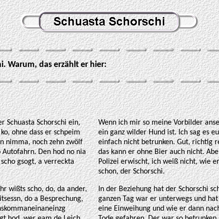
i. Warum, das erzählt er hier:
er Schuasta Schorschi ein,
Wenn ich mir so meine Vorbilder ansehe
a ko, ohne dass er schpeim
ein ganz wilder Hund ist. Ich sag es e
nn nimma, noch zehn zwölf
einfach nicht betrunken. Gut, richtig
 Autofahrn. Den hod no nia
das kann er ohne Bier auch nicht. Abe
 scho gsogt, a verreckta
Polizei erwischt, ich weiß nicht, wie 
schon, der Schorschi.
Ihr wißts scho, do, da ander,
In der Beziehung hat der Schorschi sch
itsessn, do a Besprechung,
ganzen Tag war er unterwegs und hat 
oanskommaneinaneinzg
eine Einweihung und wie er dann nach
ogt hod, wer eam de Leich
Tode gefahren. Der war so betrunken, 