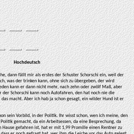
Hochdeutsch
, dann fällt mir als erstes der Schuster Schorschi ein, weil der
uch, was der trinken kann, ohne sich zu übergeben, der wird
 reden kann er dann nicht mehr, nach zehn oder zwölf Maß, aber
r der Schorschi kann noch Autofahren, den hat noch nie die
er das macht. Aber ich hab ja schon gesagt, ein wilder Hund ist er
on sein Vorbild, in der Politik. Ihr wisst schon, wen ich meine, den
Politik gemacht, da ein Arbeitsessen, da eine Besprechung, da
 Hause gefahren ist, hat er mit 1,99 Promille einen Rentner zu
dass er noch gefragt hat, wer ihm die Leiche vor das Auto gelegt