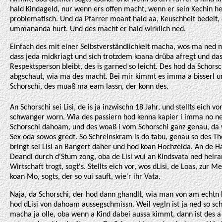
hald Kindageld, nur wenn ers offen macht, wenn er sein Kechin he
problematisch. Und da Pfarrer moant hald aa, Keuschheit bedeit, 
ummananda hurt. Und des macht er hald wirklich ned.
Einfach des mit einer Selbstverständlichkeit macha, wos ma ned m
dass jeda midkriagt und sich trotzdem koana drüba afregt und da
Respektsperson bleibt, des is garned so leicht. Des hod da Schors
abgschaut, wia ma des macht. Bei mir kimmt es imma a bisserl u
Schorschi, des muaß ma eam lassn, der konn des.
An Schorschi sei Lisi, de is ja inzwischn 18 Jahr, und stellts eich vo
schwanger worn. Wia des passiern hod kenna kapier i imma no ne
Schorschi dahoam, und des woaß i vom Schorschi ganz genau, da
Sex oda sowos gredt. So Schreinskram is do tabu, genau so des Th
bringt sei Lisi an Bangert daher und hod koan Hochzeida. An de H
Deandl durch d'Stum zong, oba de Lisi wui an Kindsvata ned heiran
Wirtschaft trogt, sogt's. Stellts eich vor, wos dLisi, de Loas, zur M
koan Mo, sogts, der so vui sauft, wie'r ihr Vata.
Naja, da Schorschi, der hod dann ghandlt, wia man von am echtn 
hod dLisi von dahoam aussegschmissn. Weil vegln ist ja ned so s
macha ja olle, oba wenn a Kind dabei aussa kimmt, dann ist des 