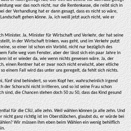
eistung war das noch nicht, nur die Rentenkasse, die reibt sich in
ei der Verhandlung hat er dann gesagt, dass es nicht so wäre,
Landschaft gehen könne. Ja, ich weiß jetzt auch nicht, wie er
auch Minister. Ja, Minister für Wirtschaft und Verkehr, der hat seine
stellt, in der Wirtschaft trinken, was geht, und im Verkehr putzt
ine, so einer ist schon ein Vorbild, nicht nur bezüglich des
einem Falle weg vom Fenster, aber der lässt sich ein paar Jahre in
ann ist er wieder da, wie wenn nichts gewesen wäre. Ja, der
h, einen Rentner hat er zwar noch nicht erwischt, aber etliche
o einem Fall wird das unter uns geregelt, da fehlt sich nichts.
i, fünf sind behindert, so vom Kopf her, wahrscheinlich irgend
h der Schorschi nicht irritieren, und so ist seine Frau schon
h sind, die Chancen stehen doch 50 zu 50, dass das Kind gesund
ntial für die CSU, alle zehn. Weil wählen können ja alle zehn. Und
r nicht ganz richtig ist im Oberstübchen, glaubst du, er würde bei
wählen? Wir müssen ihm eben beim Wählen ein wenig behilflich
in.