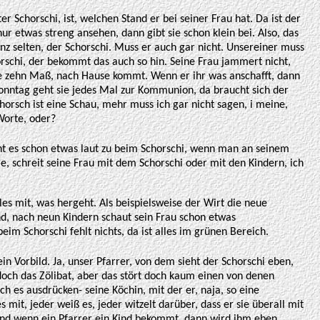
r Schorschi, ist, welchen Stand er bei seiner Frau hat. Da ist der
ur etwas streng ansehen, dann gibt sie schon klein bei. Also, das
nz selten, der Schorschi. Muss er auch gar nicht. Unsereiner muss
orschi, der bekommt das auch so hin. Seine Frau jammert nicht,
die zehn Maß, nach Hause kommt. Wenn er ihr was anschafft, dann
nntag geht sie jedes Mal zur Kommunion, da braucht sich der
horsch ist eine Schau, mehr muss ich gar nicht sagen, i meine,
Worte, oder?
eht es schon etwas laut zu beim Schorschi, wenn man an seinem
, schreit seine Frau mit dem Schorschi oder mit den Kindern, ich
les mit, was hergeht. Als beispielsweise der Wirt die neue
nd, nach neun Kindern schaut sein Frau schon etwas
m Schorschi fehlt nichts, da ist alles im grünen Bereich.
in Vorbild. Ja, unser Pfarrer, von dem sieht der Schorschi eben,
 doch das Zölibat, aber das stört doch kaum einen von denen
ich es ausdrücken- seine Köchin, mit der er, naja, so eine
 mit, jeder weiß es, jeder witzelt darüber, dass er sie überall mit
 Und wenn ein Pfarrer ein Kind bekommt, dann wird ihm eben