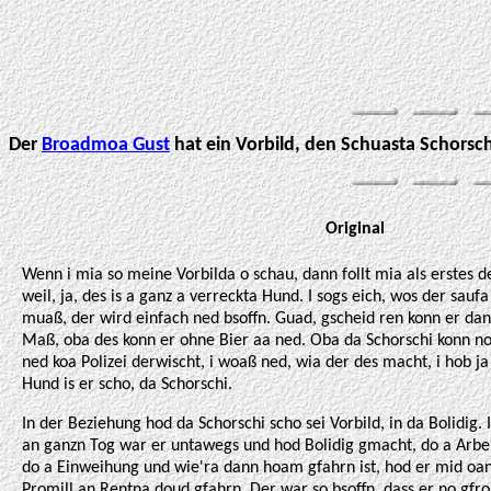
Der
Broadmoa Gust
hat ein Vorbild, den Schuasta Schorsch
Original
Wenn i mia so meine Vorbilda o schau, dann follt mia als erstes d
weil, ja, des is a ganz a verreckta Hund. I sogs eich, wos der sauf
muaß, der wird einfach ned bsoffn. Guad, gscheid ren konn er da
Maß, oba des konn er ohne Bier aa ned. Oba da Schorschi konn no
ned koa Polizei derwischt, i woaß ned, wia der des macht, i hob ja
Hund is er scho, da Schorschi.
In der Beziehung hod da Schorschi scho sei Vorbild, in da Bolidig. 
an ganzn Tog war er untawegs und hod Bolidig gmacht, do a Arbe
do a Einweihung und wie'ra dann hoam gfahrn ist, hod er mid 
Promill an Rentna doud gfahrn. Der war so bsoffn, dass er no gfr