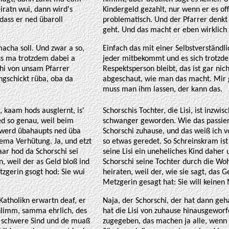
iratn wui, dann wird's
Kindergeld gezahlt, nur wenn er es of
dass er ned übaroll
problematisch. Und der Pfarrer denkt 
geht. Und das macht er eben wirklich 
acha soll. Und zwar a so,
Einfach das mit einer Selbstverständl
ss ma trotzdem dabei a
jeder mitbekommt und es sich trotzd
chi von unsam Pfarrer
Respektsperson bleibt, das ist gar nic
ngschickt rüba, oba da
abgeschaut, wie man das macht. Mir g
muss man ihm lassen, der kann das.
r, kaam hods ausglernt, is'
Schorschis Tochter, die Lisi, ist inzwis
d so genau, weil beim
schwanger geworden. Wie das passier
 werd übahaupts ned üba
Schorschi zuhause, und das weiß ich 
ema Verhütung. Ja, und etzt
so etwas geredet. So Schreinskram ist
aar hod da Schorschi sei
seine Lisi ein uneheliches Kind dahe
, weil der as Geld bloß ind
Schorschi seine Tochter durch die Woh
etzgerin gsogt hod: Sie wui
heiraten, weil der, wie sie sagt, das Ge
Metzgerin gesagt hat: Sie will keinen M
Katholikn erwartn deaf, er
Naja, der Schorschi, der hat dann geh
chlimm, samma ehrlich, des
hat die Lisi von zuhause hinausgeworf
a schwere Sind und de muaß
zugegeben, das machen ja alle, wenn 