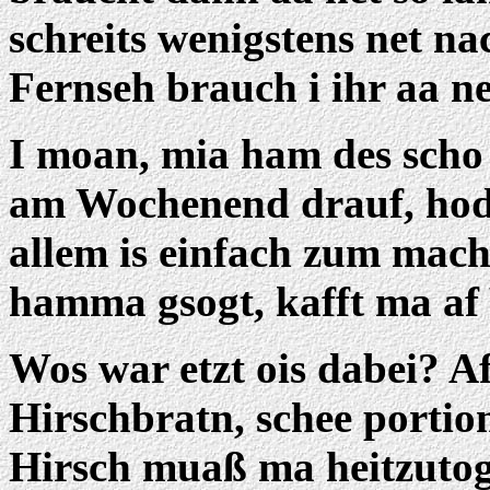
schreits wenigstens net 
Fernseh brauch i ihr aa net
I moan, mia ham des scho 
am Wochenend drauf, hod 
allem is einfach zum mach
hamma gsogt, kafft ma af
Wos war etzt ois dabei? A
Hirschbratn, schee portion
Hirsch muaß ma heitzutogs