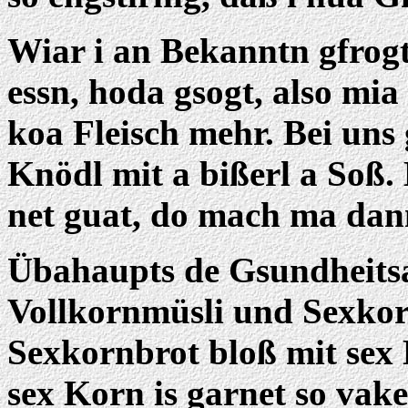
Wiar i an Bekanntn gfrog
essn, hoda gsogt, also mia
koa Fleisch mehr. Bei uns
Knödl mit a bißerl a Soß.
net guat, do mach ma dan
Übahaupts de Gsundheitsa
Vollkornmüsli und Sexkorn
Sexkornbrot bloß mit sex 
sex Korn is garnet so vake