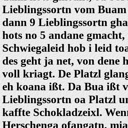
Lieblingssortn vom Buam 
dann 9 Lieblingssortn gha
hots no 5 andane gmacht, 
Schwiegaleid hob i leid to
des geht ja net, von den
voll kriagt. De Platzl glan
eh koana ißt. Da Bua ißt v
Lieblingssortn oa Platzl 
kaffte Schokladzeixl. Wenn
Herschenga ofangatn, mia