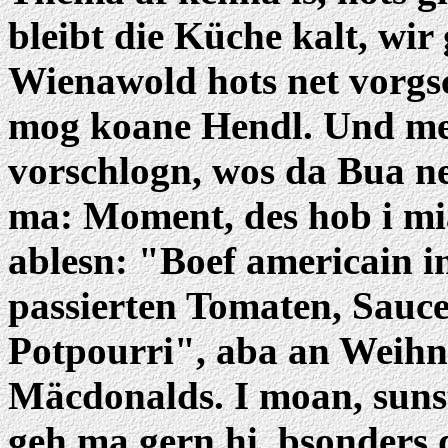
bleibt die Küche kalt, wir
Wienawold hots net vorgsc
mog koane Hendl. Und me
vorschlogn, wos da Bua ne
ma: Moment, des hob i mi
ablesn: "Boef americain i
passierten Tomaten, Sauc
Potpourri", aba an Weihn
Mäcdonalds. I moan, suns
geh ma gern hi, bsonders 