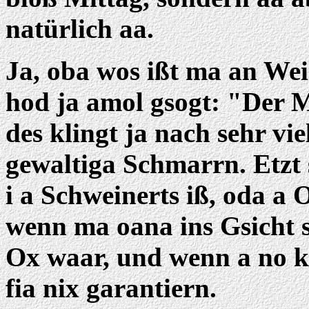
natürlich aa.
Ja, oba wos ißt ma an We
hod ja amol gsogt: "Der Me
des klingt ja nach sehr vie
gewaltiga Schmarrn. Etzt s
i a Schweinerts iß, oda a O
wenn ma oana ins Gsicht s
Ox waar, und wenn a no kl
fia nix garantiern.