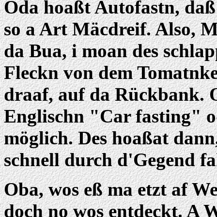
Oda hoaßt Autofastn, daß 
so a Art Mäcdreif. Also, 
da Bua, i moan des schlapp
Fleckn von dem Tomatnket
draaf, auf da Rückbank.
Englischn "Car fasting" o
möglich. Des hoaßat dann
schnell durch d'Gegend fa
Oba, wos eß ma etzt af W
doch no wos entdeckt. A