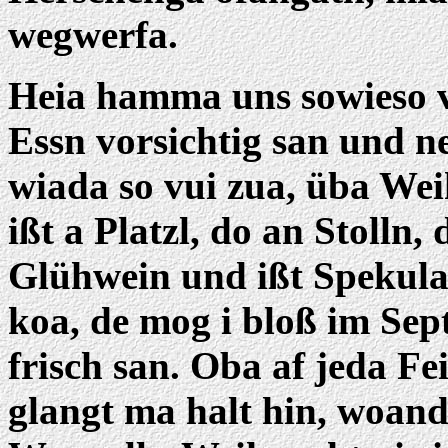
wegwerfa.
Heia hamma uns sowieso 
Essn vorsichtig san und ne
wiada so vui zua, üba Wei
ißt a Platzl, do an Stolln,
Glühwein und ißt Spekula
koa, de mog i bloß im Se
frisch san. Oba af jeda F
glangt ma halt hin, woand