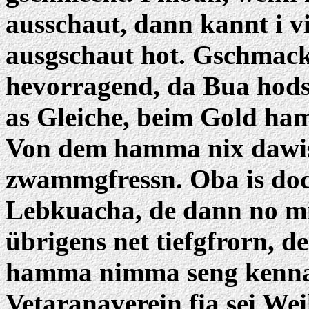
ausschaut, dann kannt i vie
ausgschaut hot. Gschmackl
hevorragend, da Bua hods
as Gleiche, beim Gold ham
Von dem hamma nix dawisc
zwammgfressn. Oba is doc
Lebkuacha, de dann no mi
übrigens net tiefgfrorn, 
hamma nimma seng kenn
Vetaranaverein fia sei We