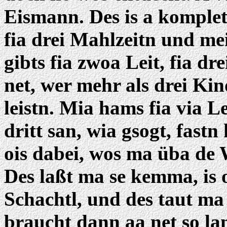
Eismann. Des is a komplet
fia drei Mahlzeitn und me
gibts fia zwoa Leit, fia dre
net, wer mehr als drei Kin
leistn. Mia hams fia via
dritt san, wia gsogt, fas
ois dabei, wos ma üba de 
Des laßt ma se kemma, is o
Schachtl, und des taut ma
braucht dann aa net so la