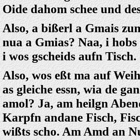
Oide dahom schee und des
Also, a bißerl a Gmais zum
nua a Gmias? Naa, i hobs 
i wos gscheids aufn Tisch.
Also, wos eßt ma auf Wei
as gleiche essn, wia de ga
amol? Ja, am heilgn Abend
Karpfn andane Fisch, Fisc
wißts scho. Am Amd an Nu