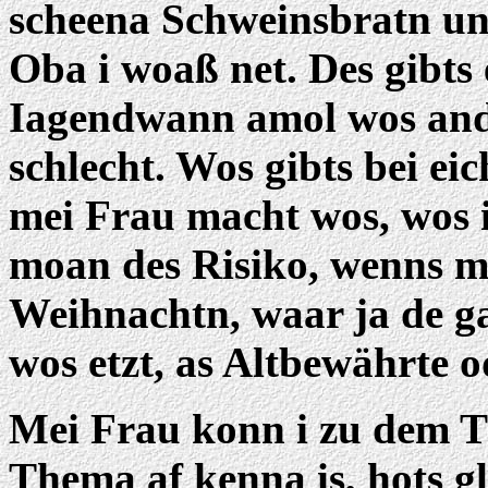
scheena Schweinsbratn un
Oba i woaß net. Des gibts 
Iagendwann amol wos ande
schlecht. Wos gibts bei eic
mei Frau macht wos, wos i n
moan des Risiko, wenns m
Weihnachtn, waar ja de g
wos etzt, as Altbewährte 
Mei Frau konn i zu dem 
Thema af kenna is, hots 