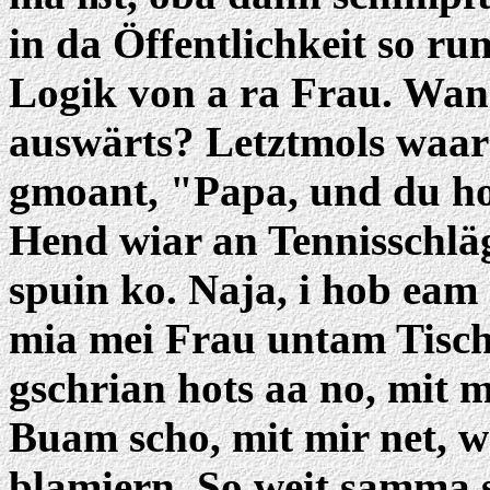
in da Öffentlichkeit so ru
Logik von a ra Frau. Wann
auswärts? Letztmols waar
gmoant, "Papa, und du hos
Hend wiar an Tennisschlä
spuin ko. Naja, i hob eam
mia mei Frau untam Tisch 
gschrian hots aa no, mit 
Buam scho, mit mir net, w
blamiern. So weit samma