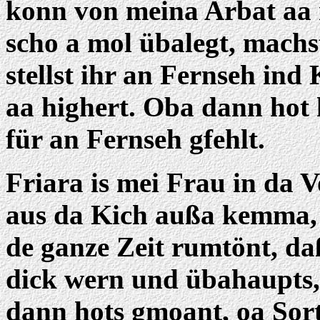
konn von meina Arbat aa n
scho a mol übalegt, machs
stellst ihr an Fernseh ind 
aa highert. Oba dann hot 
für an Fernseh gfehlt.
Friara is mei Frau in da 
aus da Kich außa kemma, d
de ganze Zeit rumtönt, da
dick wern und übahaupts,
dann hots gmoant, oa Sor