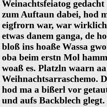
Weinachtsfeiatog gedacht
zum Auftaun dabei, hod m
eigfrorn war, war wirklic
etwas danem ganga, de h
bloß ins hoaße Wassa gwor
oba beim erstn Mol hamma
woaß es. Platzln waarn aa
Weihnachtsarraschemo. De
hod ma a bißerl vor getau
und aufs Backblech glegt