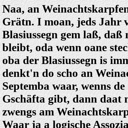
Naa, an Weinachtskarpfe
Grätn. I moan, jeds Jahr 
Blasiussegn gem laß, daß 
bleibt, oda wenn oane ste
oba der Blasiussegn is i
denkt'n do scho an Weina
Septemba waar, wenns de 
Gschäfta gibt, dann daat m
zwengs am Weinachtskarpf
Waar ja a logische Assozia