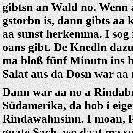
gibtsn an Wald no. Wenn
gstorbn is, dann gibts aa 
aa sunst herkemma. I sog
oans gibt. De Knedln daz
ma bloß fünf Minutn ins 
Salat aus da Dosn war aa n
Dann war aa no a Rindabr
Südamerika, da hob i eig
Rindawahnsinn. I moan, 
guate Sach, wo daat ma su