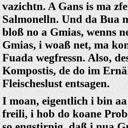
vazichtn. A Gans is ma zf
Salmonelln. Und da Bua mo
bloß no a Gmias, wenns ne
Gmias, i woaß net, ma ko
Fuada wegfressn. Also, des
Kompostis, de do im Ernä
Fleischeslust entsagen.
I moan, eigentlich i bin aa
freili, i hob do koane Prob
so engstirnig, daß i nua G