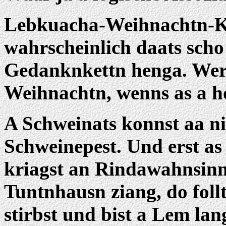
Lebkuacha-Weihnachtn-Ka
wahrscheinlich daats scho
Gedanknkettn henga. Wer
Weihnachtn, wenns as a ho
A Schweinats konnst aa n
Schweinepest. Und erst as 
kriagst an Rindawahnsinn
Tuntnhausn ziang, do foll
stirbst und bist a Lem lan