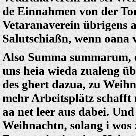
de Einnahmen von der Tom
Vetaranaverein übrigens 
Salutschiaßn, wenn oana 
Also Summa summarum, dre
uns heia wieda zualeng ü
des ghert dazua, zu Weih
mehr Arbeitsplätz schaff
aa net leer aus dabei. Un
Weihnachtn, solang i wos