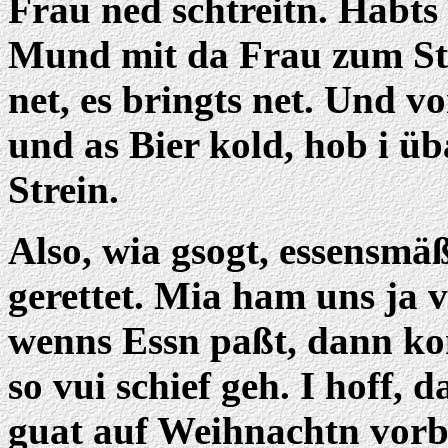
Frau ned schtreitn. Habts
Mund mit da Frau zum Stre
net, es bringts net. Und v
und as Bier kold, hob i ü
Strein.
Also, wia gsogt, essensmä
gerettet. Mia ham uns ja
wenns Essn paßt, dann k
so vui schief geh. I hoff,
guat auf Weihnachtn vorbe