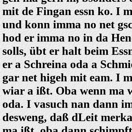
mit de Fingan essn ko. I m
und konn imma no net gsc
hod er imma no in da He
solls, übt er halt beim Ess
er a Schreina oda a Schmi
gar net higeh mit eam. I
wiar a ißt. Oba wenn ma w
oda. I vasuch nan dann im
desweng, daß dLeit merka
ma ißt, oba dann schimpft