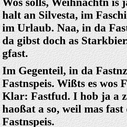
Wos solls, Weihnachtn is 
halt an Silvesta, im Fasch
im Urlaub. Naa, in da Fast
da gibst doch as Starkbier
gfast.
Im Gegenteil, in da Fastnz
Fastnspeis. Wißts es wos F
Klar: Fastfud. I hob ja a 
haoßat a so, weil mas fast
Fastnspeis.