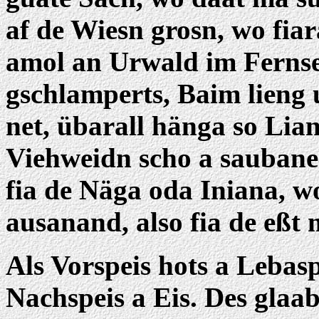
af de Wiesn grosn, wo fia
amol an Urwald im Fernse
gschlamperts, Baim lieng 
net, übarall hänga so Lian
Viehweidn scho a sauban
fia de Näga oda Iniana, wo
ausanand, also fia de eßt 
Als Vorspeis hots a Lebas
Nachspeis a Eis. Des glaab