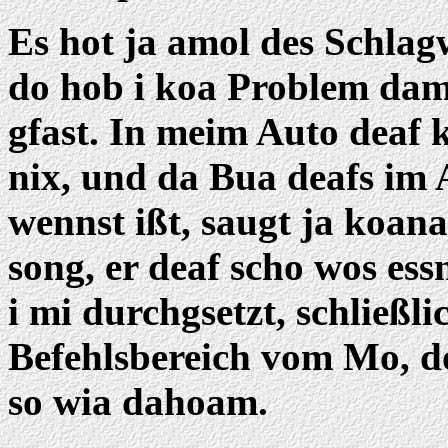
Es hot ja amol des Schlag
do hob i koa Problem dam
gfast. In meim Auto deaf 
nix, und da Bua deafs im A
wennst ißt, saugt ja koa
song, er deaf scho wos es
i mi durchgsetzt, schließl
Befehlsbereich vom Mo, d
so wia dahoam.