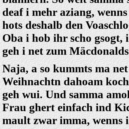
deaf i mehr aziang, wenns s
hots deshalb den Voaschl
Oba i hob ihr scho gsogt, 
geh i net zum Mäcdonalds
Naja, a so kummts ma net
Weihnachtn dahoam kocha
geh wui. Und samma amol eh
Frau ghert einfach ind Ki
mault zwar imma, wenns i