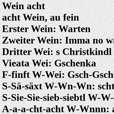
Wein acht
acht Wein, au fein
Erster Wein: Warten
Zweiter Wein: Imma no w
Dritter Wei: s Christkind
Vieata Wei: Gschenka
F-finft W-Wei: Gsch-Gsc
S-Sä-säxt W-Wn-Wn: scht
S-Sie-Sie-sieb-siebtl W-W
A-a-a-cht-acht W-Wnnn: