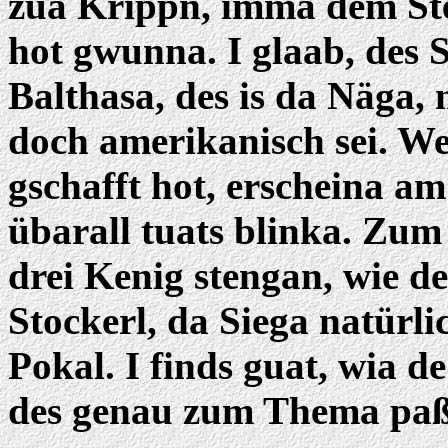
zua Krippn, imma dem Ster
hot gwunna. I glaab, des 
Balthasa, des is da Näga
doch amerikanisch sei. W
gschafft hot, erscheina a
übarall tuats blinka. Zum
drei Kenig stengan, wie de
Stockerl, da Siega natürl
Pokal. I finds guat, wia d
des genau zum Thema paß