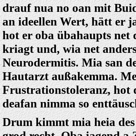
drauf nua no oan mit Buid
an ideellen Wert, hätt er 
hot er oba übahaupts net 
kriagt und, wia net ander
Neurodermitis. Mia san d
Hautarzt außakemma. Mei,
Frustrationstoleranz, hot
deafan nimma so enttäusc
Drum kimmt mia heia de
grod recht. Oba iagend a 