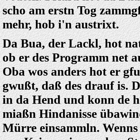
scho am erstn Tog zammgfr
mehr, hob i'n austrixt.
Da Bua, der Lackl, hot nat
ob er des Programm net au
Oba wos anders hot er gfu
gwußt, daß des drauf is. D
in da Hend und konn de he
miaßn Hindanisse übawin
Mürre einsammln. Wenns 