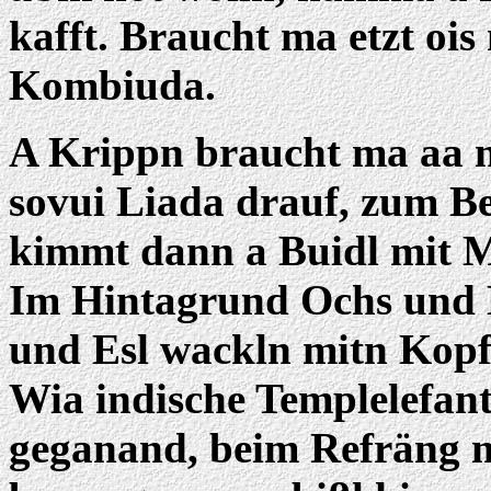
kafft. Braucht ma etzt oi
Kombiuda.
A Krippn braucht ma aa 
sovui Liada drauf, zum Be
kimmt dann a Buidl mit M
Im Hintagrund Ochs und E
und Esl wackln mitn Kop
Wia indische Templelefant
geganand, beim Refräng m