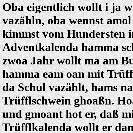
Oba eigentlich wollt i ja
vazähln, oba wennst amol
kimmst vom Hundersten in
Adventkalenda hamma sch
zwoa Jahr wollt ma am B
hamma eam oan mit Trüffl 
da Schul vazählt, hams na
Trüfflschwein ghoaßn. Ho
und gmoant hot er, daß m
Trüfflkalenda wollt er d