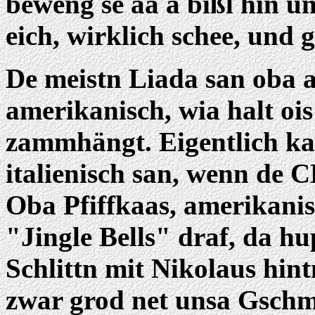
beweng se aa a bißl hin und
eich, wirklich schee, und g
De meistn Liada san oba a
amerikanisch, wia halt oi
zammhängt. Eigentlich k
italienisch san, wenn de 
Oba Pfiffkaas, amerikanis
"Jingle Bells" draf, da h
Schlittn mit Nikolaus hin
zwar grod net unsa Gschma