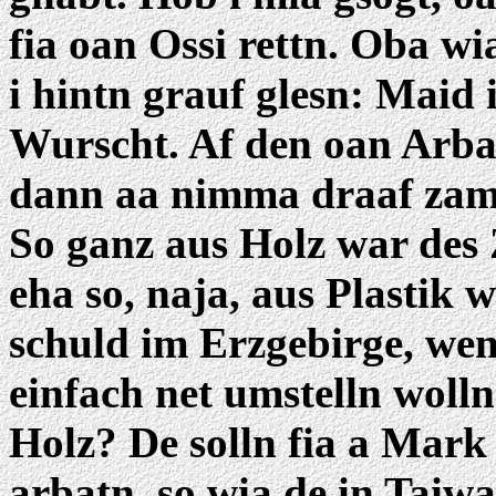
fia oan Ossi rettn. Oba wi
i hintn grauf glesn: Maid
Wurscht. Af den oan Arba
dann aa nimma draaf zam
So ganz aus Holz war des 
eha so, naja, aus Plastik w
schuld im Erzgebirge, wen
einfach net umstelln wolln
Holz? De solln fia a Mark
arbatn, so wia de in Taiw