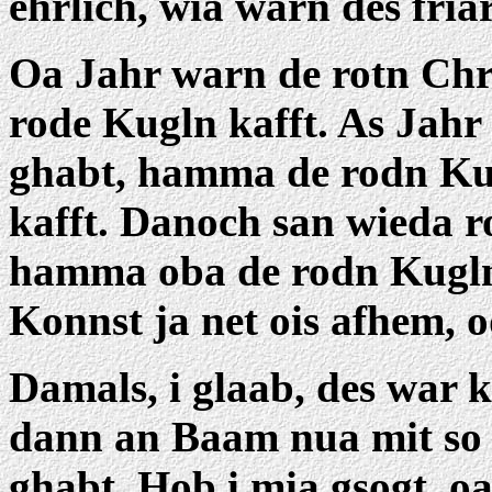
ehrlich, wia warn des fria
Oa Jahr warn de rotn Ch
rode Kugln kafft. As Jahr
ghabt, hamma de rodn Ku
kafft. Danoch san wieda 
hamma oba de rodn Kugln
Konnst ja net ois afhem, 
Damals, i glaab, des war
dann an Baam nua mit so 
ghabt. Hob i mia gsogt, oa