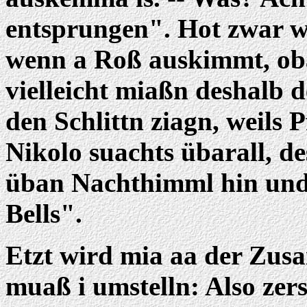
entsprungen". Hot zwar w
wenn a Roß auskimmt, oba s
vielleicht miaßn deshalb d
den Schlittn ziagn, weils
Nikolo suachts übarall, d
üban Nachthimml hin und h
Bells".
Etzt wird mia aa der Zus
muaß i umstelln: Also zer