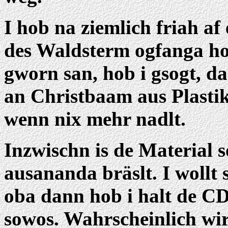
I hob na ziemlich friah af
des Waldsterm ogfanga h
gworn san, hob i gsogt, d
an Christbaam aus Plastik
wenn nix mehr nadlt.
Inzwischn is de Material 
ausananda bräslt. I wollt 
oba dann hob i halt de 
sowos. Wahrscheinlich wi