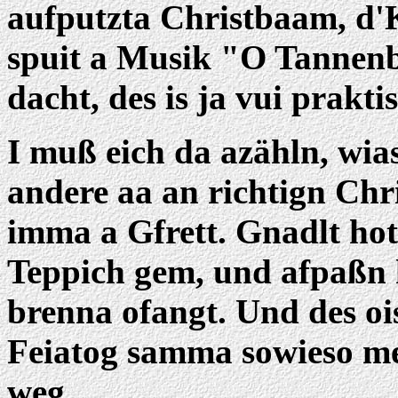
aufputzta Christbaam, d'K
spuit a Musik "O Tannenb
dacht, des is ja vui prakti
I muß eich da azähln, wia
andere aa an richtign Ch
imma a Gfrett. Gnadlt ho
Teppich gem, und afpaßn 
brenna ofangt. Und des o
Feiatog samma sowieso me
weg.