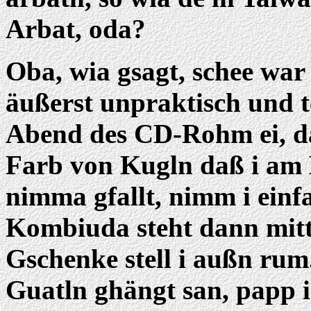
Arbat, oda?
Oba, wia gsagt, schee war
äußerst unpraktisch und te
Abend des CD-Rohm ei, da 
Farb von Kugln daß i am
nimma gfallt, nimm i einf
Kombiuda steht dann mit
Gschenke stell i außn ru
Guatln ghängt san, papp i