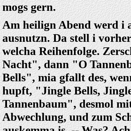
mogs gern.
Am heilign Abend werd i 
ausnutzn. Da stell i vorher
welcha Reihenfolge. Zersc
Nacht", dann "O Tannen
Bells", mia gfallt des, w
hupft, "Jingle Bells, Jin
Tannenbaum", desmol mit
Abwechlung, und zum Schl
auskemma is. -- Was? Ach 