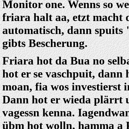
Monitor one. Wenns so weit
friara halt aa, etzt macht
automatisch, dann spuit
gibts Bescherung.
Friara hot da Bua no sel
hot er se vaschpuit, dann 
moan, fia wos investierst 
Dann hot er wieda plärrt 
vagessn kenna. Iagendwa
übm hot wolln, hamma a P