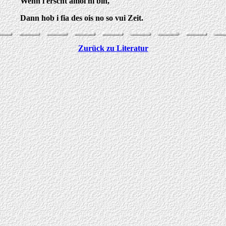
Wenn i erscht amol hi bin,
Dann hob i fia des ois no so vui Zeit.
Zurück zu Literatur