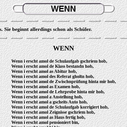
 Sie beginnt allerdings schon als Schüler.
WENN
Wenn i erscht amol de Schulaufgab gschriem hob,
Wenn i erscht amol de Klass bestandn hob,
Wenn i erscht amol as Abitur hob,
Wenn i erscht amol des Referat gholtn hob,
Wenn i erscht amol de Zwischnprüfung hinta mir hob,
Wenn i erscht amol as Examen hob,
Wenn i erscht amol de Lehrprobe hinta mir hob,
Wenn i erscht amol a Anstellung hob,
Wenn i erscht amol a gscheits Auto hob,
Wenn i erscht amol de Schulaufgab korrigiert hob,
Wenn i erscht amol Zeignisse gschriem hob,
Wenn i erscht amol as Haus fertig hob,
Wenn i erscht amol pensioniert bin,