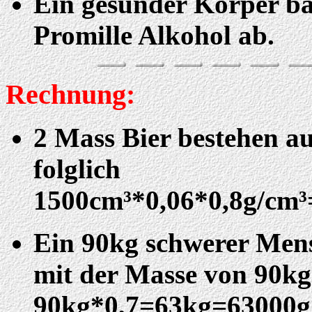
Ein gesunder Körper bau
Promille Alkohol ab.
Rechnung:
2 Mass Bier bestehen au
folglich
1500cm³*0,06*0,8g/cm³
Ein 90kg schwerer Mens
mit der Masse von 90kg)
90kg*0,7=63kg=63000g 