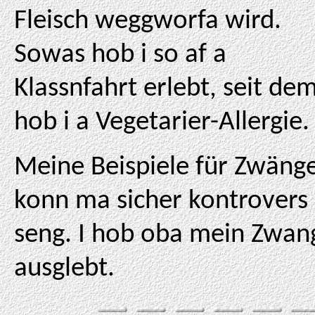
Fleisch weggworfa wird.
Sowas hob i so af a
Klassnfahrt erlebt, seit de
hob i a Vegetarier-Allergie.
Meine Beispiele für Zwäng
konn ma sicher kontrovers
seng. I hob oba mein Zwan
ausglebt.