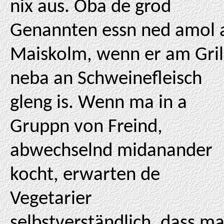
nix aus. Oba de grod
Genannten essn ned amol 
Maiskolm, wenn er am Gril
neba an Schweinefleisch
gleng is. Wenn ma in a
Gruppn von Freind,
abwechselnd midanander
kocht, erwarten de
Vegetarier
selbstverständlich, dass m