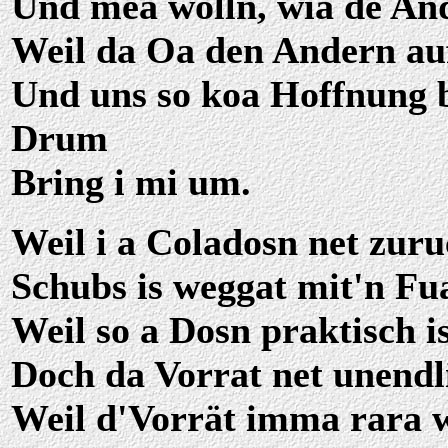
Und mea wolln, wia de An
Weil da Oa den Andern auf
Und uns so koa Hoffnung b
Drum
Bring i mi um.
Weil i a Coladosn net zu
Schubs is weggat mit'n Fu
Weil so a Dosn praktisch i
Doch da Vorrat net unendli
Weil d'Vorrät imma rara 