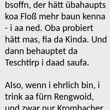
bsoffn, der hätt übahaupts
koa Floß mehr baun kenna
- i aa ned. Oba probiert
hätt mas, fia da Kinda. Und
dann behauptet da
Teschtirp i daad saufa.
Also, wenn i ehrlich bin, i
trink aa fürn Rengwoid,
und zwar nur Krombacher.