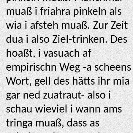
muaß i friahra pinkeln als
wia i afsteh muaß. Zur Zeit
dua i also Ziel-trinken. Des
hoaßt, i vasuach af
empirischn Weg -a scheens
Wort, gell des hätts ihr mia
gar ned zuatraut- also i
schau wieviel i wann ams
tringa muaß, dass as