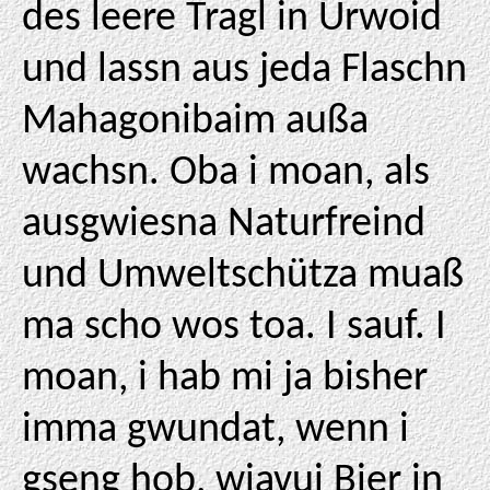
des leere Tragl in Urwoid
und lassn aus jeda Flaschn
Mahagonibaim außa
wachsn. Oba i moan, als
ausgwiesna Naturfreind
und Umweltschütza muaß
ma scho wos toa. I sauf. I
moan, i hab mi ja bisher
imma gwundat, wenn i
gseng hob, wiavui Bier in