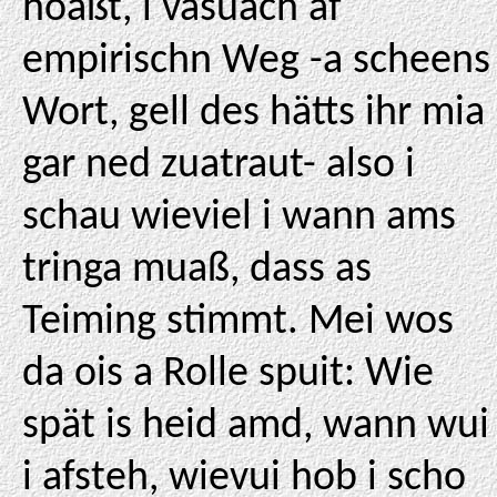
hoaßt, i vasuach af
empirischn Weg -a scheens
Wort, gell des hätts ihr mia
gar ned zuatraut- also i
schau wieviel i wann ams
tringa muaß, dass as
Teiming stimmt. Mei wos
da ois a Rolle spuit: Wie
spät is heid amd, wann wui
i afsteh, wievui hob i scho