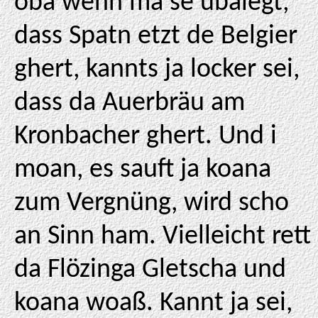
oba wenn ma se übalegt,
dass Spatn etzt de Belgier
ghert, kannts ja locker sei,
dass da Auerbräu am
Kronbacher ghert. Und i
moan, es sauft ja koana
zum Vergnüng, wird scho
an Sinn ham. Vielleicht rett
da Flözinga Gletscha und
koana woaß. Kannt ja sei,