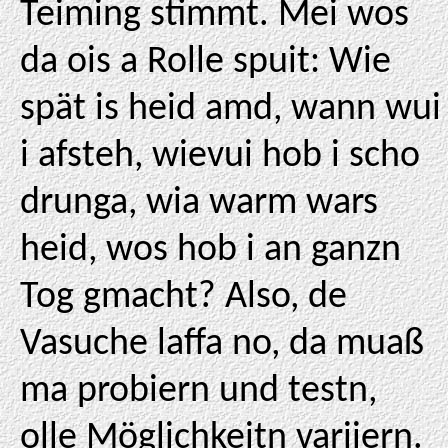
Teiming stimmt. Mei wos
da ois a Rolle spuit: Wie
spät is heid amd, wann wui
i afsteh, wievui hob i scho
drunga, wia warm wars
heid, wos hob i an ganzn
Tog gmacht? Also, de
Vasuche laffa no, da muaß
ma probiern und testn,
olle Möglichkeitn variiern.