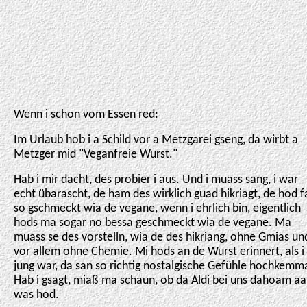
Wenn i schon vom Essen red:
Im Urlaub hob i a Schild vor a Metzgarei gseng, da wirbt a
Metzger mid "Veganfreie Wurst."
Hab i mir dacht, des probier i aus. Und i muass sang, i war
echt übarascht, de ham des wirklich guad hikriagt, de hod f
so gschmeckt wia de vegane, wenn i ehrlich bin, eigentlich
hods ma sogar no bessa geschmeckt wia de vegane. Ma
muass se des vorstelln, wia de des hikriang, ohne Gmias un
vor allem ohne Chemie. Mi hods an de Wurst erinnert, als i
jung war, da san so richtig nostalgische Gefühle hochkemm
Hab i gsagt, miaß ma schaun, ob da Aldi bei uns dahoam aa
was hod.