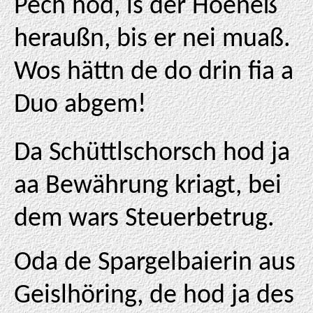
Pech hod, is der Hoeneß
heraußn, bis er nei muaß.
Wos hättn de do drin fia a
Duo abgem!
Da Schüttlschorsch hod ja
aa Bewährung kriagt, bei
dem wars Steuerbetrug.
Oda de Spargelbaierin aus
Geislhöring, de hod ja des