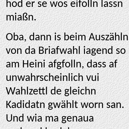
hod er se wos eifolln lassn
miaßn.
Oba, dann is beim Auszähln
von da Briafwahl iagend so
am Heini afgfolln, dass af
unwahrscheinlich vui
Wahlzettl de gleichn
Kadidatn gwählt worn san.
Und wia ma genaua