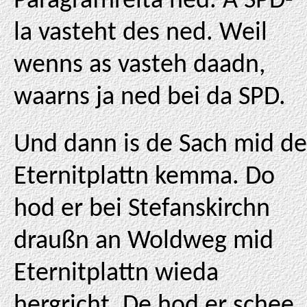
Paragrafnreita ned. A SPD-
la vasteht des ned. Weil
wenns as vasteh daadn,
waarns ja ned bei da SPD.
Und dann is de Sach mid de
Eternitplattn kemma. Do
hod er bei Stefanskirchn
draußn an Woldweg mid
Eternitplattn wieda
hergricht. De hod er schee