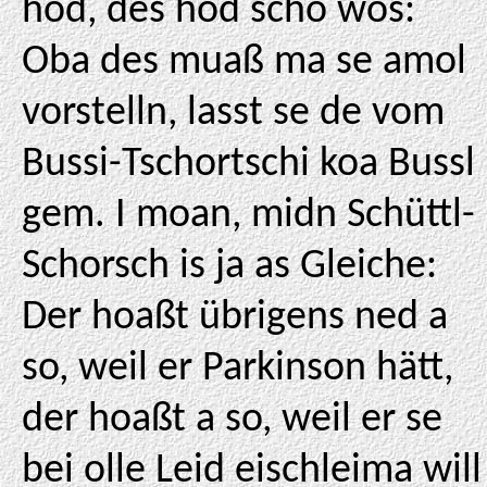
hod, des hod scho wos:
Oba des muaß ma se amol
vorstelln, lasst se de vom
Bussi-Tschortschi koa Bussl
gem. I moan, midn Schüttl-
Schorsch is ja as Gleiche:
Der hoaßt übrigens ned a
so, weil er Parkinson hätt,
der hoaßt a so, weil er se
bei olle Leid eischleima will