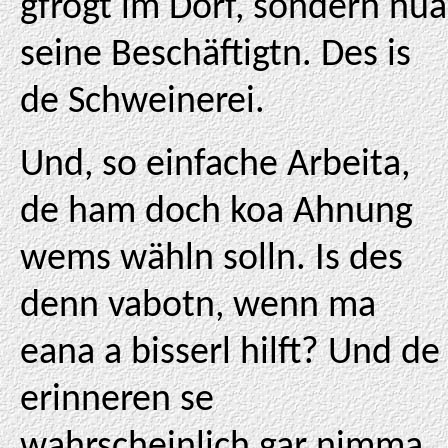
gfrogt im Dorf, sondern nua
seine Beschäftigtn. Des is
de Schweinerei.
Und, so einfache Arbeita,
de ham doch koa Ahnung
wems wähln solln. Is des
denn vabotn, wenn ma
eana a bisserl hilft? Und de
erinneren se
wahrscheinlich gar nimma