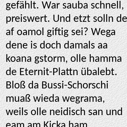
gefählt. War sauba schnell,
preiswert. Und etzt solln d
af oamol giftig sei? Wega
dene is doch damals aa
koana gstorm, olle hamma
de Eternit-Plattn übalebt.
Bloß da Bussi-Schorschi
muaß wieda wegrama,
weils olle neidisch san und
eam am Kicka ham.