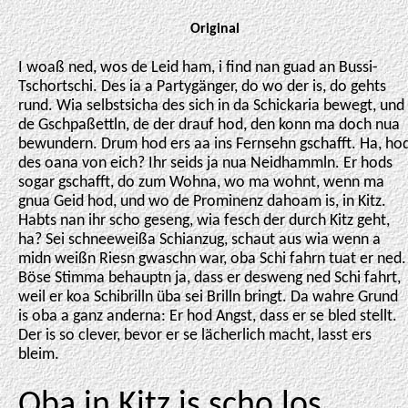
Original
I woaß ned, wos de Leid ham, i find nan guad an Bussi-
Tschortschi. Des ia a Partygänger, do wo der is, do gehts
rund. Wia selbstsicha des sich in da Schickaria bewegt, und
de Gschpaßettln, de der drauf hod, den konn ma doch nua
bewundern. Drum hod ers aa ins Fernsehn gschafft. Ha, ho
des oana von eich? Ihr seids ja nua Neidhammln. Er hods
sogar gschafft, do zum Wohna, wo ma wohnt, wenn ma
gnua Geid hod, und wo de Prominenz dahoam is, in Kitz.
Habts nan ihr scho geseng, wia fesch der durch Kitz geht,
ha? Sei schneeweißa Schianzug, schaut aus wia wenn a
midn weißn Riesn gwaschn war, oba Schi fahrn tuat er ned.
Böse Stimma behauptn ja, dass er desweng ned Schi fahrt,
weil er koa Schibrilln üba sei Brilln bringt. Da wahre Grund
is oba a ganz anderna: Er hod Angst, dass er se bled stellt.
Der is so clever, bevor er se lächerlich macht, lasst ers
bleim.
Oba in Kitz is scho los