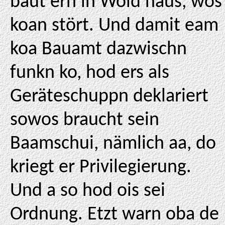
baut ern in Wold naus, wos
koan stört. Und damit eam
koa Bauamt dazwischn
funkn ko, hod ers als
Geräteschuppn deklariert
sowos braucht sein
Baamschui, nämlich aa, do
kriegt er Privilegierung.
Und a so hod ois sei
Ordnung. Etzt warn oba de