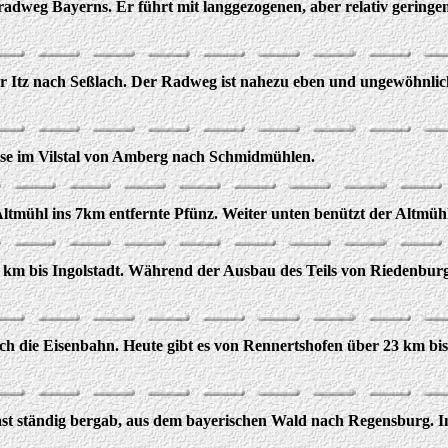
radweg Bayerns. Er führt mit langgezogenen, aber relativ gering
er Itz nach Seßlach. Der Radweg ist nahezu eben und ungewöhnlich
asse im Vilstal von Amberg nach Schmidmühlen.
 Altmühl ins 7km entfernte Pfünz. Weiter unten benützt der Altmüh
 bis Ingolstadt. Während der Ausbau des Teils von Riedenburg bi
 noch die Eisenbahn. Heute gibt es von Rennertshofen über 23 km b
st ständig bergab, aus dem bayerischen Wald nach Regensburg. In