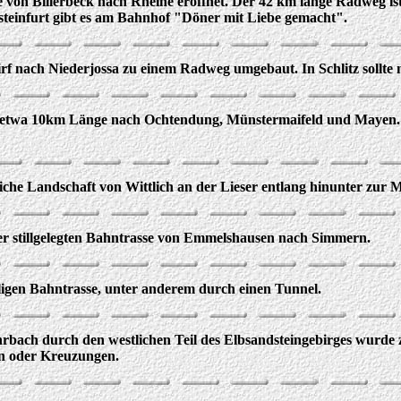
on Billerbeck nach Rheine eröffnet. Der 42 km lange Radweg ist 
teinfurt gibt es am Bahnhof "Döner mit Liebe gemacht".
rf nach Niederjossa zu einem Radweg umgebaut. In Schlitz sollte 
ils etwa 10km Länge nach Ochtendung, Münstermaifeld und Mayen.
iche Landschaft von Wittlich an der Lieser entlang hinunter zur M
r stillgelegten Bahntrasse von Emmelshausen nach Simmern.
ligen Bahntrasse, unter anderem durch einen Tunnel.
rbach durch den westlichen Teil des Elbsandsteingebirges wurde 
ten oder Kreuzungen.