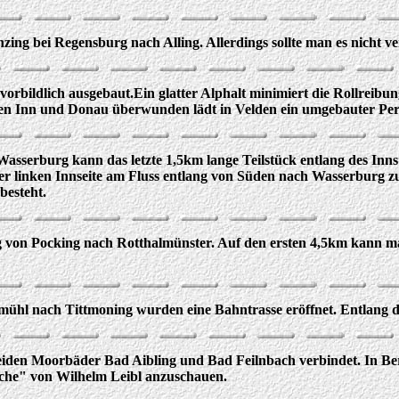
inzing bei Regensburg nach Alling. Allerdings sollte man es nicht 
orbildlich ausgebaut.Ein glatter Alphalt minimiert die Rollreibu
en Inn und Donau überwunden lädt in Velden ein umgebauter Pers
asserburg kann das letzte 1,5km lange Teilstück entlang des Inn
uf der linken Innseite am Fluss entlang von Süden nach Wasserbur
besteht.
 von Pocking nach Rotthalmünster. Auf den ersten 4,5km kann ma
ühl nach Tittmoning wurden eine Bahntrasse eröffnet. Entlang d
iden Moorbäder Bad Aibling und Bad Feilnbach verbindet. In Berbli
rche" von Wilhelm Leibl anzuschauen.