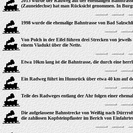
2015 wurde der Radweg auf der ehemaligen Bahntrasse v
(Zauneidechse) hat man Rücksicht genommen. In Burgs
1998 wurde die ehemalige Bahntrasse von Bad Salzschli
Von Polch in der Eifel führen drei Strecken von jewe
einem Viadukt über die Nette.
Etwa 10km lang ist die Bahntrasse, die durch eine herrl
Ein Radweg führt im Hunsrück über etwa 40 km auf de
Teile des Radweges entlang der Ahr folgen einer ehema
Die aufgelassene Bahnstrecke von Weißig nach Dürrroh
die zahllosen Kopfsteinpflaster im Berich von Einfahr