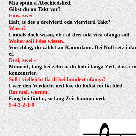
Mia spuin a Abschiedslied.
Gibst du an Takt vor?
Eins, zwei -
Halt, is des a dreiviertl oda vierviertl Takt?
Wieso?
I muaß doch wissn, ob i af drei oda viea ofanga soll.
Woher soll i des wissen.
Vorschlag, du zählst an Kauntdaun. Bei Null setz i da
ei.
Drei, zwei -
Moment, fang bei zehn o, do hob i länga Zeit, dass i m
konzentrier.
Soll i vielleicht fia di bei hundert ofanga?
I wer den Verdacht ned los, du holtst mi fia bled.
Rat mal, warum.
Fang bei fünf o, so lang Zeit hamma ned.
5-4-3-2-1-0