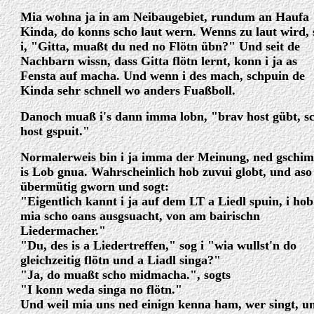
Mia wohna ja in am Neibaugebiet, rundum an Haufa
Kinda, do konns scho laut wern. Wenns zu laut wird, 
i, "Gitta, muaßt du ned no Flötn übn?" Und seit de
Nachbarn wissn, dass Gitta flötn lernt, konn i ja as
Fensta auf macha. Und wenn i des mach, schpuin de
Kinda sehr schnell wo anders Fuaßboll.
Danoch muaß i's dann imma lobn, "brav host gübt, s
host gspuit."
Normalerweis bin i ja imma der Meinung, ned gschim
is Lob gnua. Wahrscheinlich hob zuvui globt, und aso 
übermütig gworn und sogt:
"Eigentlich kannt i ja auf dem LT a Liedl spuin, i hob
mia scho oans ausgsuacht, von am bairischn
Liedermacher."
"Du, des is a Liedertreffen," sog i "wia wullst'n do
gleichzeitig flötn und a Liadl singa?"
"Ja, do muaßt scho midmacha.", sogts
"I konn weda singa no flötn."
Und weil mia uns ned einign kenna ham, wer singt, u