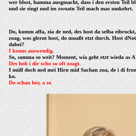
wer blost, hamma ausgmacht, dass i den ersten Teil bl
und sie singt und im zwoatn Teil mach mas umkehrt.
Do, kumm affa, zia de ned, des host da selba eibrockt,
zoag, wos glernt host, do muaßt etzt durch. Host dNo
dabei?
I konns auswendig.
So, samma so weit? Moment, wia geht etzt wieda as A
Des hob i dir scho so oft zoagt.
I müll doch ned mei Hirn mid Sachan zua, de i di fro
ko.
Do schau her, a so