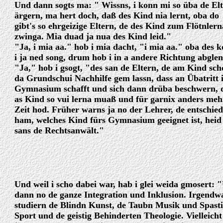
Und dann sogts ma: " Wissns, i konn mi so üba de El
ärgern, ma hert doch, daß des Kind nia lernt, oba do
gibt's so ehrgeizige Eltern, de des Kind zum Flötnlern
zwinga. Mia duad ja nua des Kind leid."
"Ja, i mia aa." hob i mia dacht, "i mia aa." oba des 
i ja ned song, drum hob i in a andere Richtung abglen
"Ja," hob i gsogt, "des san de Eltern, de am Kind sch
da Grundschui Nachhilfe gem lassn, dass an Übatritt 
Gymnasium schafft und sich dann drüba beschwern, 
as Kind so vui lerna muaß und für garnix anders meh
Zeit hod. Früher warns ja no der Lehrer, de entschie
ham, welches Kind fürs Gymnasium geeignet ist, heid
sans de Rechtsanwält."
Und weil i scho dabei war, hab i glei weida gmosert: 
dann no de ganze Integration und Inklusion. Irgend
studiern de Blindn Kunst, de Taubn Musik und Spast
Sport und de geistig Behinderten Theologie. Vielleicht 