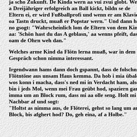
ja scho Zukunft. De Kinda wern aa vui zvui globt. W
a Dreijähriger erfolgreich an Ball kickt, bildn se de
Eltern ei, er wird Fußballprofi und wenn er am Klavi
oa Tastn druckt, muaß er Popstar wern." Und dann h
no gsogt: "Wahrscheinlich lom de Eltern von dem Ki
aa: 'Schön hast du das A geblasn,' aa wenns pfeift, da
oam de Ohrn weh dan."
Welches arme Kind da Flötn lerna muaß, war in dem
Gespräch schon nimma interessant.
Irgendwann hams dann doch gspannt, dass de folschn
Flötntöne aus unsam Haus kemma. Da hob i mia übal
wos konn i macha, dass's ned mi in Verdacht ham, als
bin i jeds Mol, wenn mei Frau geübt hod, spaziern ga
imma um an Block rum, dass mi aa olle seng. Holt mi
Nachbar af und sogt:
"Holtst as nimma aus, de Flöterei, gehst so lang um a
Block, bis afghert hod? Do, geh eina, af a Holbe."