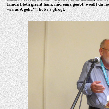
Kinda Flötn glernt ham, mid eana geübt, woaßt du no
wia as A geht?", hob i's gfrogt.