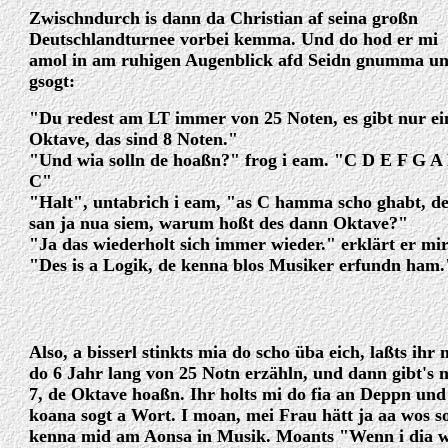
Zwischndurch is dann da Christian af seina großn
Deutschlandturnee vorbei kemma. Und do hod er mi
amol in am ruhigen Augenblick afd Seidn gnumma u
gsogt:
"Du redest am LT immer von 25 Noten, es gibt nur ei
Oktave, das sind 8 Noten."
"Und wia solln de hoaßn?" frog i eam. "C D E F G A
C"
"Halt", untabrich i eam, "as C hamma scho ghabt, de
san ja nua siem, warum hoßt des dann Oktave?"
"Ja das wiederholt sich immer wieder." erklärt er mir
"Des is a Logik, de kenna blos Musiker erfundn ham.
Also, a bisserl stinkts mia do scho üba eich, laßts ihr 
do 6 Jahr lang von 25 Notn erzähln, und dann gibt's 
7, de Oktave hoaßn. Ihr holts mi do fia an Deppn und
koana sogt a Wort. I moan, mei Frau hätt ja aa wos s
kenna mid am Aonsa in Musik. Moants "Wenn i dia 