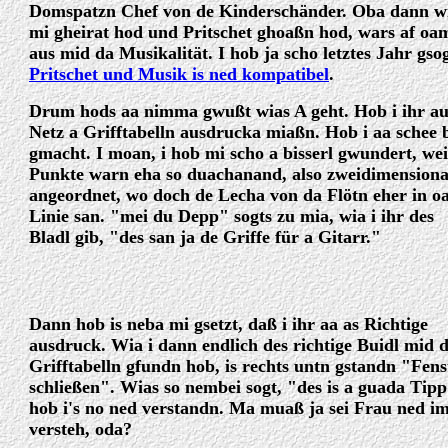
Domspatzn Chef von de Kinderschänder. Oba dann w
mi gheirat hod und Pritschet ghoaßn hod, wars af oa
aus mid da Musikalität. I hob ja scho letztes Jahr gsog
Pritschet und Musik is ned kompatibel
.
Drum hods aa nimma gwußt wias A geht. Hob i ihr a
Netz a Grifftabelln ausdrucka miaßn. Hob i aa schee 
gmacht. I moan, i hob mi scho a bisserl gwundert, wei
Punkte warn eha so duachanand, also zweidimensiona
angeordnet, wo doch de Lecha von da Flötn eher in o
Linie san. "mei du Depp" sogts zu mia, wia i ihr des
Bladl gib, "des san ja de Griffe für a Gitarr."
Dann hob is neba mi gsetzt, daß i ihr aa as Richtige
ausdruck. Wia i dann endlich des richtige Buidl mid 
Grifftabelln gfundn hob, is rechts untn gstandn "Fens
schließen". Wias so nembei sogt, "des is a guada Tip
hob i's no ned verstandn. Ma muaß ja sei Frau ned 
versteh, oda?