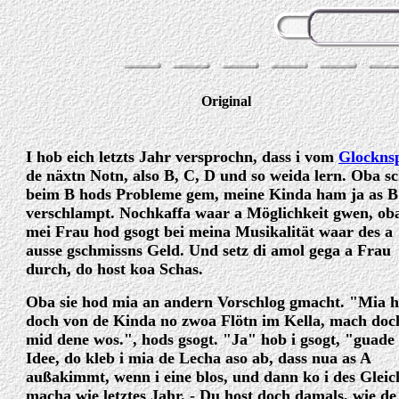
Original
I hob eich letzts Jahr versprochn, dass i vom
Glocknsp
de näxtn Notn, also B, C, D und so weida lern. Oba s
beim B hods Probleme gem, meine Kinda ham ja as B
verschlampt. Nochkaffa waar a Möglichkeit gwen, ob
mei Frau hod gsogt bei meina Musikalität waar des a
ausse gschmissns Geld. Und setz di amol gega a Frau
durch, do host koa Schas.
Oba sie hod mia an andern Vorschlog gmacht. "Mia 
doch von de Kinda no zwoa Flötn im Kella, mach doc
mid dene wos.", hods gsogt. "Ja" hob i gsogt, "guade
Idee, do kleb i mia de Lecha aso ab, dass nua as A
außakimmt, wenn i eine blos, und dann ko i des Gleic
macha wie letztes Jahr. - Du host doch damals, wie de