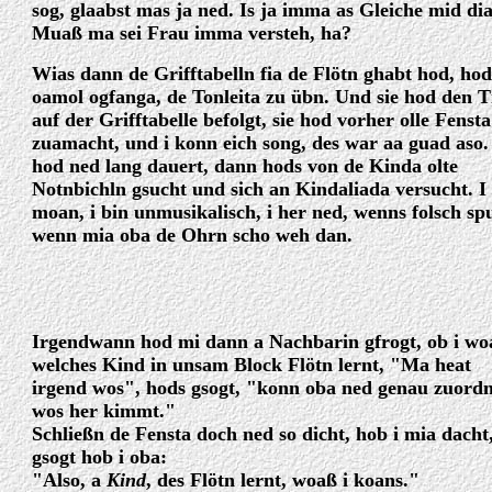
sog, glaabst mas ja ned. Is ja imma as Gleiche mid di
Muaß ma sei Frau imma versteh, ha?
Wias dann de Grifftabelln fia de Flötn ghabt hod, hod
oamol ogfanga, de Tonleita zu übn. Und sie hod den T
auf der Grifftabelle befolgt, sie hod vorher olle Fensta
zuamacht, und i konn eich song, des war aa guad aso.
hod ned lang dauert, dann hods von de Kinda olte
Notnbichln gsucht und sich an Kindaliada versucht. I
moan, i bin unmusikalisch, i her ned, wenns folsch spu
wenn mia oba de Ohrn scho weh dan.
Irgendwann hod mi dann a Nachbarin gfrogt, ob i wo
welches Kind in unsam Block Flötn lernt, "Ma heat
irgend wos", hods gsogt, "konn oba ned genau zuord
wos her kimmt."
Schließn de Fensta doch ned so dicht, hob i mia dacht
gsogt hob i oba:
"Also, a
Kind
, des Flötn lernt, woaß i koans."