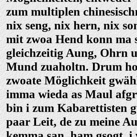
zum multiplen chinesisch
nix seng, nix hern, nix s
mit zwoa Hend konn ma 
gleichzeitig Aung, Ohrn 
Mund zuaholtn. Drum ho
zwoate Möglichkeit gwäh
imma wieda as Maul afgr
bin i zum Kabarettisten 
paar Leit, de zu meine Au
kemma san, ham gsogt, i