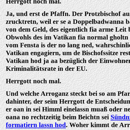
Herrgott noch mal.
Ja, und erst de Pfaffn. Der Protzbischof a
zrucktretn, weil er se a Doppelbadwanna b
von dem Geld, des eigentlich fia arme Leit
Obwohls des im Vatikan fia normal gholt
vom Fensta is der no lang ned, wahrschinl
Vatikan engagiern, um de Bischofssitze res
Vatikan hod ja aa bezüglich der Einwohner
Kriminalitätsrate in der EU.
Herrgott noch mal.
Und welche Arroganz steckt bei so am Pfar
dahinter, der seim Herrgott de Entscheid
er oan in sei Himml einelassn muaß oder ne
oana no rechtzeitig beim Beichtn sei
Sündnf
formatiern lassn hod
. Woher kimmt de Arr