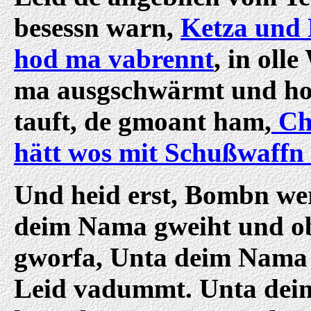
besessn warn,
Ketza und
hod ma vabrennt
, in olle
ma ausgschwärmt und h
tauft, de gmoant ham,
Ch
hätt wos mit Schußwaffn
Und heid erst, Bombn we
deim Nama gweiht und o
gworfa, Unta deim Nama
Leid vadummt. Unta de