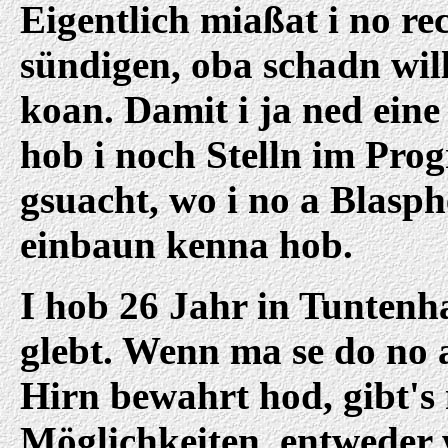
Eigentlich miaßat i no rec
sündigen, oba schadn will
koan. Damit i ja ned ein
hob i noch Stelln im Pr
gsuacht, wo i no a Blasp
einbaun kenna hob.
I hob 26 Jahr in Tuntenh
glebt. Wenn ma se do no a
Hirn bewahrt hod, gibt's
Möglichkeiten, entweder