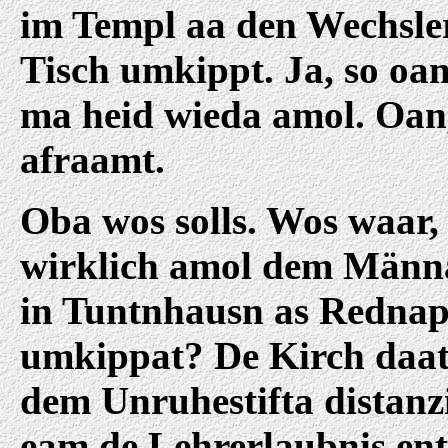
im Templ aa den Wechsle
Tisch umkippt. Ja, so oan
ma heid wieda amol. Oan
afraamt.
Oba wos solls. Wos waar,
wirklich amol dem Männ
in Tuntnhausn as Rednap
umkippat? De Kirch daat
dem Unruhestifta distanz
eam de Lehrerlaubnis ent