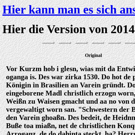
Hier kann man es sich an
Hier die Version von 2014
Original
Vor Kurzm hob i glesn, wias mit da Entwi
oganga is. Des war zirka 1530. Do hot de 
Königin in Brasilien an Varein gründt. D
eingeborene Madl christlich erzogn worn,
Weißn zu Waisen gmacht und aa no von 
vergewaltigt worn san. "Schwestern der 
den Varein ghoaßn. Des bedeit, de Heid
Buße toa miaßn, net de christlichen Konq
Arroganz, de do dahinta steckt, ha? Herr