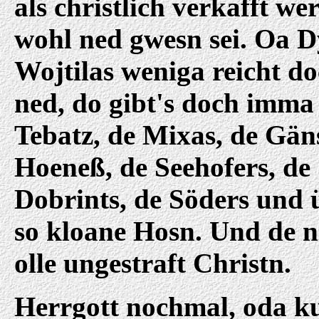
als christlich verkafft we
wohl ned gwesn sei. Oa 
Wojtilas weniga reicht d
ned, do gibt's doch imma
Tebatz, de Mixas, de Gän
Hoeneß, de Seehofers, de
Dobrints, de Söders und 
so kloane Hosn. Und de n
olle ungestraft Christn.
Herrgott nochmal, oda 