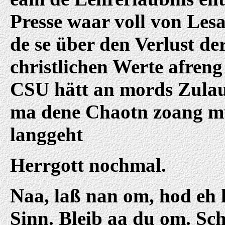
Presse waar voll von Lesa
de se über den Verlust de
christlichen Werte afren
CSU hätt an mords Zulauf
ma dene Chaotn zoang m
langgeht
Herrgott nochmal.
Naa, laß nan om, hod eh
Sinn. Bleib aa du om. Sc