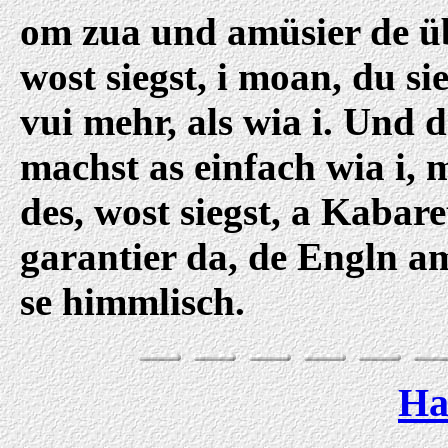
om zua und amüsier de ü
wost siegst, i moan, du si
vui mehr, als wia i. Und 
machst as einfach wia i,
des, wost siegst, a Kabare
garantier da, de Engln a
se himmlisch.
Ha