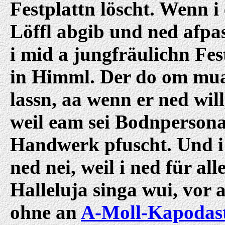
Festplattn löscht. Wenn i 
Löffl abgib und ned afp
i mid a jungfräulichn Fes
in Himml. Der do om mua
lassn, aa wenn er ned will
weil eam sei Bodnpersona
Handwerk pfuscht. Und i 
ned nei, weil i ned für all
Halleluja singa wui, vor 
ohne an
A-Moll-Kapodast