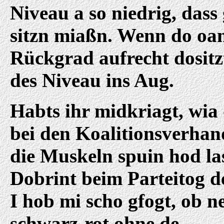
Niveau a so niedrig, dass
sitzn miaßn. Wenn do oa
Rückgrad aufrecht dositz
des Niveau ins Aug.
Habts ihr midkriagt, wi
bei den Koalitionsverha
die Muskeln spuin hod la
Dobrint beim Parteitog 
I hob mi scho gfogt, ob n
schwarz-rot ohne de