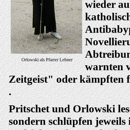
wieder auf
katholisc
Antibabypi
Novellier
Abtreibun
Orlowski als Pfarrer Lehner
warnten v
Zeitgeist" oder kämpften 
.
Pritschet und Orlowski les
sondern schlüpfen jeweils 