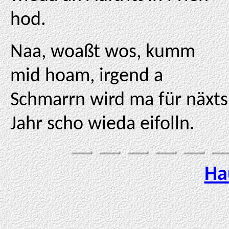
hod.
Naa, woaßt wos, kumm
mid hoam, irgend a
Schmarrn wird ma für näxts
Jahr scho wieda eifolln.
Ha