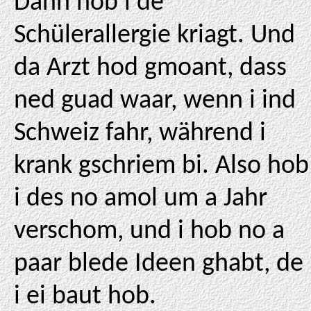
Dann hob i de
Schülerallergie kriagt. Und
da Arzt hod gmoant, dass
ned guad waar, wenn i ind
Schweiz fahr, während i
krank gschriem bi. Also hob
i des no amol um a Jahr
verschom, und i hob no a
paar blede Ideen ghabt, de
i ei baut hob.