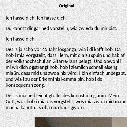
Original
Ich hasse dich. Ich hasse dich.
Du konnst dir gar ned vorstelln, wia zwieda du mir bist.
Ich hasse dich.
Des is ja scho vor 45 Jahr losganga, wia i di kafft hob. Da
hob i mia vorgstellt, dass i lern, mit dia zu spuin und hab af
der Volkshochschul an Gitarre-Kurs belegt. Und obwohl i
mi wirklich ogstrengt hob, hob i ziemlich schnell eiseng
miaßn, dass mid uns zwoa nix wird. I bin einfach unbegabt,
und wia i zu der Erkenntnis kemma bin, hob i de
Konsequenzn zong.
Des is mia ned leicht gfolln, des konnst ma glaum. Mein
Gott, wos hob i mia ois vorgstellt, wos mia zwoa midanand
macha kanntn. Is oba nix draus gworn.