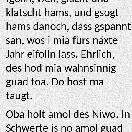
klatscht hams, und gsogt
hams danoch, dass gspannt
san, wos i mia fürs näxte
Jahr eifolln lass. Ehrlich,
des hod mia wahnsinnig
guad toa. Do host ma
taugt.
Oba holt amol des Niwo. In
Schwerte is no amol guad