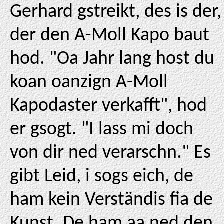
Gerhard gstreikt, des is der,
der den A-Moll Kapo baut
hod. "Oa Jahr lang host du
koan oanzign A-Moll
Kapodaster verkafft", hod
er gsogt. "I lass mi doch
von dir ned verarschn." Es
gibt Leid, i sogs eich, de
ham kein Verständis fia de
Kunst. De ham aa ned den