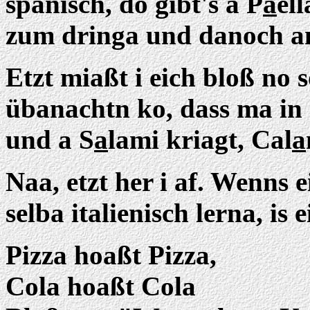
spanisch, do gibt's a P
a
el
zum dringa und danoch a
Etzt miaßt i eich bloß no 
übanachtn ko, dass ma in
und a S
a
lami kriagt, Cal
a
Naa, etzt her i af. Wenns 
selba italienisch lerna, is
Pizza hoaßt Pizza,
Cola hoaßt Cola