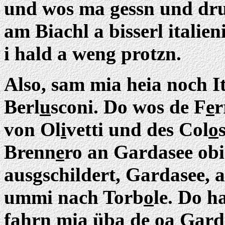
und wos ma gessn und dru
am Biachl a bisserl italie
i hald a weng protzn.
Also, sam mia heia noch It
Berl
u
sconi. Do wos de F
e
r
von Ol
i
vetti und des Col
o
Brenn
e
ro an Gardasee obi
ausgschildert, Gardasee, 
ummi nach Torb
o
le. Do h
fahrn mia üba de oa Gard