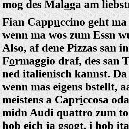
mog des Mal
a
ga am liebst
Fian Capp
u
ccino geht ma
wenn ma wos zum Essn wui
Also, af dene Pizzas san
F
o
rmaggio draf, des san 
ned italienisch kannst. D
wenn mas eigens bstellt, 
meistens a Capr
i
ccosa oda
midn Audi quattro zum toa
hob eich ja gsogt, i hob it