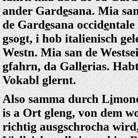
ander Gard
e
sana. Mia sa
de Gard
e
sana occid
e
ntale
gsogt, i hob italienisch ge
Westn. Mia san de Westse
gfahrn, da Gall
e
rias. Habt
Vokabl glernt.
Also samma durch L
i
mon
is a Ort gleng, von dem w
richtig ausgschrocha wird