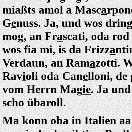
miaßts amol a Masc
a
rpone
G
e
nuss. Ja, und wos drin
mog, an Fr
a
scati, oda ro
wos fia mi, is da Frizz
a
nti
Verdaun, an Ram
a
zotti. W
Rav
i
oli oda Can
e
lloni, de
vom Herrn Mag
ie
. Ja und
scho übaroll.
Ma konn oba in Italien aa