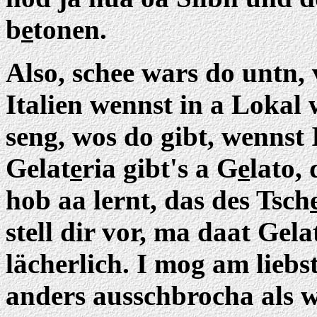
b
e
tonen.
Also, schee wars do untn, 
Italien wennst in a Lokal 
seng, wos do gibt, wennst 
Gelat
e
ria gibt's a G
e
lato, 
hob aa lernt, das des Tsch
stell dir vor, ma daat Gel
lächerlich. I mog am liebs
anders ausschbrocha als 