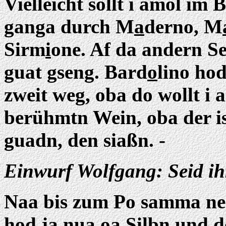
Vielleicht sollt i amol im
ganga durch M
a
derno, M
Sirm
i
one. Af da andern S
guat gseng. Bard
o
lino hod
zweit weg, oba do wollt i 
berühmtn Wein, oba der is
guadn, den siaßn. -
Einwurf Wolfgang: Seid ih
Naa bis zum Po samma ned
hod ja nua oa Silbn und do