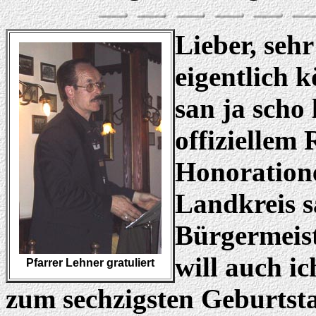
Lieber, seh
eigentlich 
san ja scho 
offiziellem
Honoration
Landkreis s
Bürgermeiste
will auch ic
Pfarrer Lehner gratuliert
zum sechzigsten Geburtstag