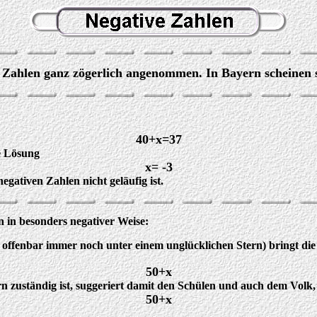
Zahlen ganz zögerlich angenommen. In Bayern scheinen s
40+x=37
ie Lösung
x= -3
gativen Zahlen nicht geläufig ist.
n in besonders negativer Weise:
n offenbar immer noch unter einem unglücklichen Stern) bringt di
50+x
yern zuständig ist, suggeriert damit den Schülen und auch dem Vol
50+x