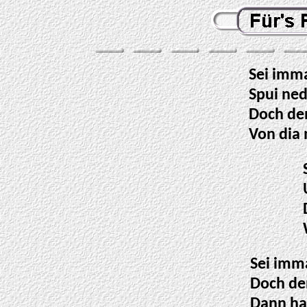
Sei imma
Spui ned
Doch den
Von dia 
Sei imma
Doch de
Dann ha