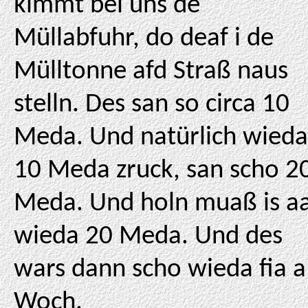
kimmt bei uns de
Müllabfuhr, do deaf i de
Mülltonne afd Straß naus
stelln. Des san so circa 10
Meda. Und natürlich wieda
10 Meda zruck, san scho 2
Meda. Und holn muaß is aa
wieda 20 Meda. Und des
wars dann scho wieda fia a
Woch.