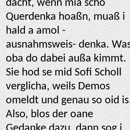
dacht, wenn mia scho
Querdenka hoaßn, muaß i
hald a amol -
ausnahmsweis- denka. Wa
oba do dabei außa kimmt.
Sie hod se mid Sofi Scholl
verglicha, weils Demos
omeldt und genau so oid is
Also, blos der oane
Gedanke dazu, dann sog i