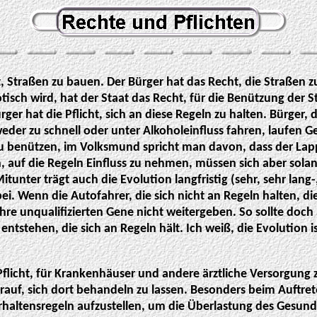
ht, Straßen zu bauen. Der Bürger hat das Recht, die Straßen 
otisch wird, hat der Staat das Recht, für die Benützung der 
ger hat die Pflicht, sich an diese Regeln zu halten. Bürger, d
der zu schnell oder unter Alkoholeinfluss fahren, laufen Ge
 zu benützen, im Volksmund spricht man davon, dass der Lapp
 auf die Regeln Einfluss zu nehmen, müssen sich aber solan
itunter trägt auch die Evolution langfristig (sehr, sehr lang-,
ei. Wenn die Autofahrer, die sich nicht an Regeln halten, die
hre unqualifizierten Gene nicht weitergeben. So sollte doch 
ntstehen, die sich an Regeln hält. Ich weiß, die Evolution is
Pflicht, für Krankenhäuser und andere ärztliche Versorgung
arauf, sich dort behandeln zu lassen. Besonders beim Auftre
erhaltensregeln aufzustellen, um die Überlastung des Gesun