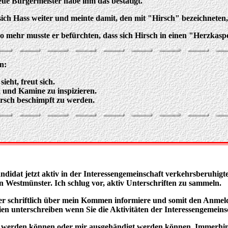
eue Bürgermeister habe ihm das bestätigt.
 sich Hass weiter und meinte damit, den mit "Hirsch" bezeichneten, 
so mehr musste er befürchten, dass sich Hirsch in einen "Herzkaspe
n:
eht, freut sich.
 und Kamine zu inspizieren.
irsch beschimpft zu werden.
ndidat jetzt aktiv in der Interessengemeinschaft verkehrsberuhig
 Westmünster. Ich schlug vor, aktiv Unterschriften zu sammeln.
r schriftlich über mein Kommen informiere und somit den Anmeldez
en unterschreiben wenn Sie die Aktivitäten der Interessengemeinsc
axt werden können oder mir ausgehändigt werden können. Immerhi