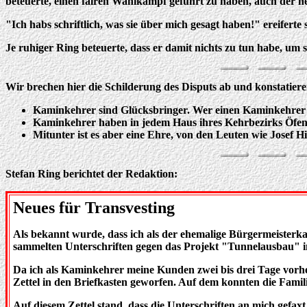
beteuerte, einen fairen Wahlkampf geführt zu haben, auch der n
"Ich habs schriftlich, was sie über mich gesagt haben!" ereiferte
Je ruhiger Ring beteuerte, dass er damit nichts zu tun habe, um 
Wir brechen hier die Schilderung des Disputs ab und konstatiere
Kaminkehrer sind Glücksbringer. Wer einen Kaminkehrer si
Kaminkehrer haben in jedem Haus ihres Kehrbezirks Öfen
Mitunter ist es aber eine Ehre, von den Leuten wie Josef H
Stefan Ring berichtet der Redaktion:
Neues für Transvesting
Als bekannt wurde, dass ich als der ehemalige Bürgermeisterka
sammelten Unterschriften gegen das Projekt "Tunnelausbau" in
Da ich als Kaminkehrer meine Kunden zwei bis drei Tage vorhe
Zettel in den Briefkasten geworfen. Auf dem konnten die Famili
Auf diesem Zettel stand, dass die Unterschriften an mich gef