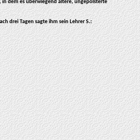
t, in dem es überwiegend ältere, ungepolsterte
ach drei Tagen sagte ihm sein Lehrer S.: