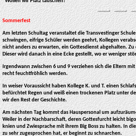
"Wollen wir Platz tauschen?"
Sommerfest
Am letzten Schultag veranstaltet die Transvestinger Schul
schwingen, eifrige Schüler werden geehrt, Kollegen verabs
nicht anders zu erwarten, ein Gottesdienst abgehalten. Zu
Dieser wird danach in eine Ecke gestellt, wo er weniger stö
Irgendwann zwischen 6 und 9 verziehen sich die Eltern mi
recht feuchtfröhlich werden.
In weiser Voraussicht haben Kollege K. und T. einen Schlaf
befürchtet Regen und weiß einen trockenen Platz unter de
wir den Rest der Geschichte.
Am nächsten Tag kommt das Hauspersonal um aufzuräumen u
Weiler in der Nachbarschaft, deren Gottesfurcht leicht big
knien und Zwiesprache mit ihrem Big Boss zu halten. In d
zu sehr zugesprochen hat, er beginnt zu schnarchen.