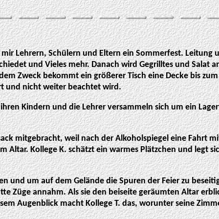
e mir Lehrern, Schülern und Eltern ein Sommerfest. Leitung
chiedet und Vieles mehr. Danach wird Gegrilltes und Salat a
 dem Zweck bekommt ein größerer Tisch eine Decke bis zum B
rt und nicht weiter beachtet wird.
t ihren Kindern und die Lehrer versammeln sich um ein Lage
sack mitgebracht, weil nach der Alkoholspiegel eine Fahrt m
m Altar. Kollege K. schätzt ein warmes Plätzchen und legt 
nd um auf dem Gelände die Spuren der Feier zu beseitigen
otte Züge annahm. Als sie den beiseite geräumten Altar erblic
iesem Augenblick macht Kollege T. das, worunter seine Zimm