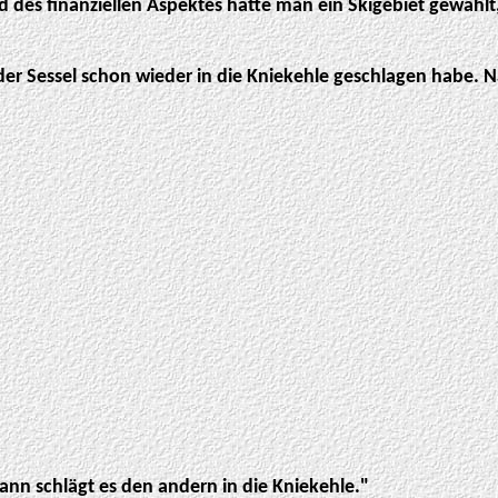
nd des finanziellen Aspektes hatte man ein Skigebiet gewähl
 der Sessel schon wieder in die Kniekehle geschlagen habe. N
ann schlägt es den andern in die Kniekehle."