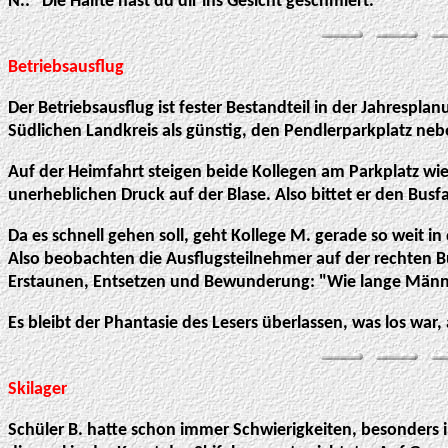
N.: "Die Hälfte hast du dir ins Gesicht geschmiert."
Betriebsausflug
Der Betriebsausflug ist fester Bestandteil in der Jahrespl
Südlichen Landkreis als günstig, den Pendlerparkplatz ne
Auf der Heimfahrt steigen beide Kollegen am Parkplatz wie
unerheblichen Druck auf der Blase. Also bittet er den Busf
Da es schnell gehen soll, geht Kollege M. gerade so weit i
Also beobachten die Ausflugsteilnehmer auf der rechten B
Erstaunen, Entsetzen und Bewunderung:
"Wie lange Männ
Es bleibt der Phantasie des Lesers überlassen, was los war, 
Skilager
Schüler B. hatte schon immer Schwierigkeiten, besonders im