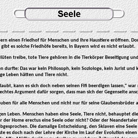
ern einen Friedhof für Menschen und ihre Haustiere eröffnen. Dor
ibt es solche Friedhöfe bereits, in Bayern wird es nicht erlaubt.
lüten treibe, tote Tiere gehören in die Tierkörper Beseitigung und
durfte: Das war kein Philosoph, kein Soziologe, kein Jurist und ke
ge Leben hätten und Tiere nicht.
glaubt, kann es sich doch neben seinen Fifi beerdigen lassen," wa
hlechtes Argument dafür sorgen, dass man sich der Gegenseite ansc
Glauben für alle Menschen und nicht nur für seine Glaubensbrüder
ben. Menschen haben eine Seele, Tiere nicht, behauptet die Kir
der der Home erectus eine Seele oder nicht? Oder der Neandertaler
bgesprochen. Die damalige Entscheidung, den Sklaven eine Seele 
e es doch nach der Lehre der Kirche im Lauf der Evolution eine