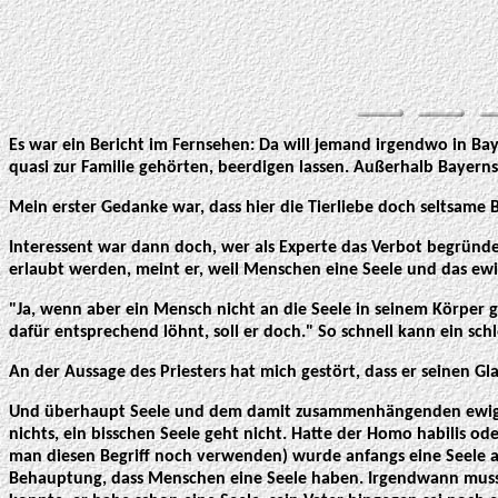
Es war ein Bericht im Fernsehen: Da will jemand irgendwo in Bay
quasi zur Familie gehörten, beerdigen lassen. Außerhalb Bayerns g
Mein erster Gedanke war, dass hier die Tierliebe doch seltsame B
Interessent war dann doch, wer als Experte das Verbot begründen 
erlaubt werden, meint er, weil Menschen eine Seele und das ewi
"Ja, wenn aber ein Mensch nicht an die Seele in seinem Körper 
dafür entsprechend löhnt, soll er doch." So schnell kann ein sc
An der Aussage des Priesters hat mich gestört, dass er seinen 
Und überhaupt Seele und dem damit zusammenhängenden ewigen Le
nichts, ein bisschen Seele geht nicht. Hatte der Homo habilis o
man diesen Begriff noch verwenden) wurde anfangs eine Seele a
Behauptung, dass Menschen eine Seele haben. Irgendwann musst