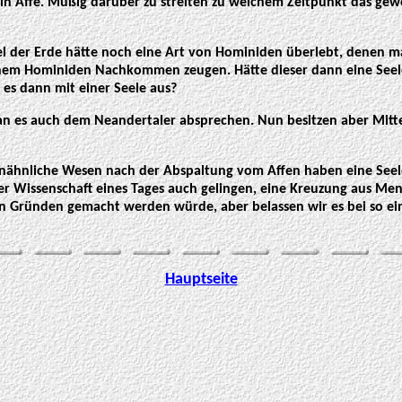
ein Affe. Müßig darüber zu streiten zu welchem Zeitpunkt das gewe
el der Erde hätte noch eine Art von Hominiden überlebt, denen m
nem Hominiden Nachkommen zeugen. Hätte dieser dann eine Seele 
s dann mit einer Seele aus?
 es auch dem Neandertaler absprechen. Nun besitzen aber Mitte
henähnliche Wesen nach der Abspaltung vom Affen haben eine See
er Wissenschaft eines Tages auch gelingen, eine Kreuzung aus Me
hen Gründen gemacht werden würde, aber belassen wir es bei so ei
Hauptseite