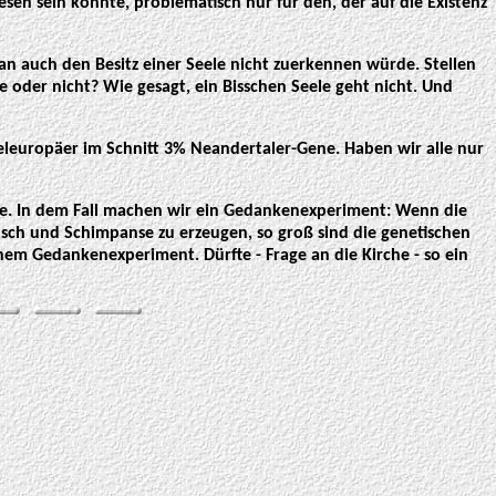
sen sein könnte, problematisch nur für den, der auf die Existenz
an auch den Besitz einer Seele nicht zuerkennen würde. Stellen
oder nicht? Wie gesagt, ein Bisschen Seele geht nicht. Und
leuropäer im Schnitt 3% Neandertaler-Gene. Haben wir alle nur
le. In dem Fall machen wir ein Gedankenexperiment: Wenn die
nsch und Schimpanse zu erzeugen, so groß sind die genetischen
nem Gedankenexperiment. Dürfte - Frage an die Kirche - so ein