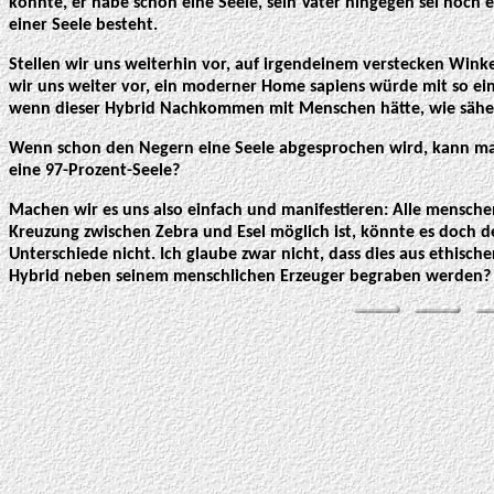
konnte, er habe schon eine Seele, sein Vater hingegen sei noch 
einer Seele besteht.
Stellen wir uns weiterhin vor, auf irgendeinem verstecken Wink
wir uns weiter vor, ein moderner Home sapiens würde mit so ei
wenn dieser Hybrid Nachkommen mit Menschen hätte, wie sähe e
Wenn schon den Negern eine Seele abgesprochen wird, kann man
eine 97-Prozent-Seele?
Machen wir es uns also einfach und manifestieren: Alle mensc
Kreuzung zwischen Zebra und Esel möglich ist, könnte es doch d
Unterschiede nicht. Ich glaube zwar nicht, dass dies aus ethisc
Hybrid neben seinem menschlichen Erzeuger begraben werden?