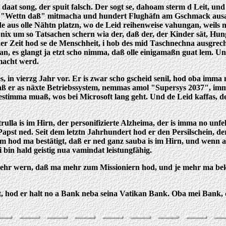
 daat song, der spuit falsch. Der sogt se, dahoam sterm d Leit, u
m "Wettn daß" mitmacha und hundert Flughäfn am Gschmack ausa
 de aus olle Nähtn platzn, wo de Leid reihenweise vahungan, weils
e nix um so Tatsachen schern wia der, daß der, der Kinder sät, Hu
der Zeit hod se de Menschheit, i hob des mid Taschnechna ausgrec
, es glangt ja etzt scho nimma, daß olle einigamaßn guat lem. Un
macht werd.
s, in vierzg Jahr vor. Er is zwar scho gscheid senil, hod oba imma
aß er as näxte Betriebssystem, nemmas amol "Supersys 2037", imma
bestimma muaß, wos bei Microsoft lang geht. Und de Leid kaffas, de
rulla is im Hirn, der personifizierte Alzheima, der is imma no unfe
da Papst ned. Seit dem letztn Jahrhundert hod er den Persilschein,
 hod ma bestätigt, daß er ned ganz sauba is im Hirn, und wenn a
 bin hald geistig nua vamindat leistungfähig.
ehr wern, daß ma mehr zum Missioniern hod, und je mehr ma beke
, hod er halt no a Bank neba seina Vatikan Bank. Oba mei Bank, de