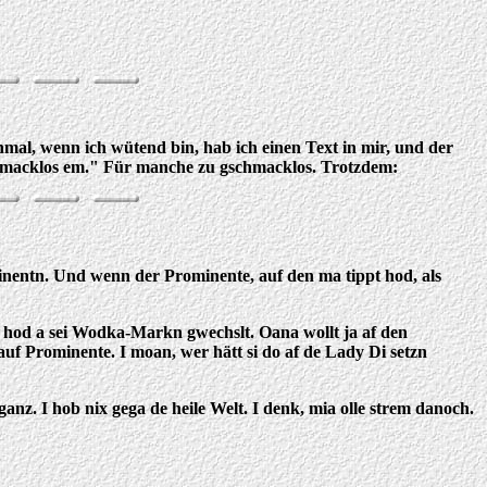
mal, wenn ich wütend bin, hab ich einen Text in mir, und der
 gschmacklos em." Für manche zu gschmacklos. Trotzdem:
inentn. Und wenn der Prominente, auf den ma tippt hod, als
t hod a sei Wodka-Markn gwechslt. Oana wollt ja af den
uf Prominente. I moan, wer hätt si do af de Lady Di setzn
nz. I hob nix gega de heile Welt. I denk, mia olle strem danoch.