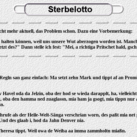
nicht mehr aktuell, das Problem schon. Dazu eine Vorbemerkung:
t halten können, weil uns unsere Wut aberzogen worden ist. Manch
etzt des?" Dann stelle ich fest: "Mei, a richtiga Pritschet hald,
Regln san ganz einfach: Ma setzt zehn Mark und tippt af an Prom
avel oda da Jelzin, oba der hod se wieda darapplt, ha, vielleich
t, oba den hamma ned zuaglassn, mia ham ja gsogt, mia tippn nur a
zn.
rufe als der Heile-Welt-Sänga verschrian worn, des paßt mia net ga
Und des glaab i, hod da Jahn Denver nia.
Theresa tippt. Weil owa de Weiba aa imma zammholtn miaßn.