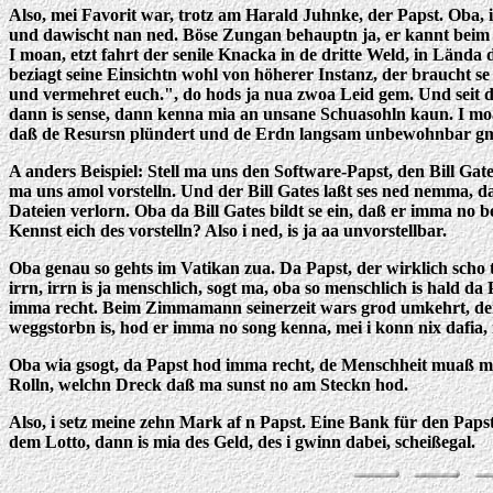
Also, mei Favorit war, trotz am Harald Juhnke, der Papst. Oba, i
und dawischt nan ned. Böse Zungan behauptn ja, er kannt bei
I moan, etzt fahrt der senile Knacka in de dritte Weld, in Lända
beziagt seine Einsichtn wohl von höherer Instanz, der braucht s
und vermehret euch.", do hods ja nua zwoa Leid gem. Und seit 
dann is sense, dann kenna mia an unsane Schuasohln kaun. I moan
daß de Resursn plündert und de Erdn langsam unbewohnbar g
A anders Beispiel: Stell ma uns den Software-Papst, den Bill Gate
ma uns amol vorstelln. Und der Bill Gates laßt ses ned nemma, d
Dateien verlorn. Oba da Bill Gates bildt se ein, daß er imma no 
Kennst eich des vorstelln? Also i ned, is ja aa unvorstellbar.
Oba genau so gehts im Vatikan zua. Da Papst, der wirklich scho t
irrn, irrn is ja menschlich, sogt ma, oba so menschlich is hald 
imma recht. Beim Zimmamann seinerzeit wars grod umkehrt, dem
weggstorbn is, hod er imma no song kenna, mei i konn nix dafia, i
Oba wia gsogt, da Papst hod imma recht, de Menschheit muaß m
Rolln, welchn Dreck daß ma sunst no am Steckn hod.
Also, i setz meine zehn Mark af n Papst. Eine Bank für den Papst
dem Lotto, dann is mia des Geld, des i gwinn dabei, scheißegal.