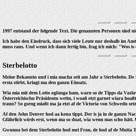
1997 entstand der folgende Text. Die genannten Personen sind 
Ich habe den Eindruck, dass sich viele Leute nur deshalb im Am
muss raus. Und wenn ich dann fertig bin, frag ich mich: "Wos is 
Sterbelotto
Meine Bekanntn und i mia macha seit am Jahr a Sterbelotto. De 
ersta stirbt, kriagt ma den ganzn Einsatz.
Wia mia mit dem Lotto ogfanga ham, warn so de Tipps da Vazlav H
Österreichischn Präsidentn wettn, i woaß etzt garnet wiara hoaß
traun? So gseng miaßt ma ja etzt af de Victoria von Schwedn set
Af den John Denver hod aa kona tippt. Der is ja in de ganzn Nach
Gfährlich wirds erst, wenn ma so duat, wia wenn mas scho hätt. 
Gwunna bei dem Sterbelotto hod mei Frau, de hod af de Mutta 