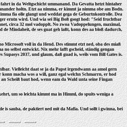
nd fahrt in da Weltgschicht ummanand. Da Gevatta hetzt hintaher
nander holtn. Etzt aa nimma, er kimmt ja nimma obe am Bodn.
 nimma fia olle glangt und weddat gega de Geburtnkontrolle. Dea
nger erntn wird. Und wia sei Big Boß gsogt hod: "Seid fruchtbar
hnet, circa 32 mol vadopplt. No zwoa Vadoppelungen, maximal,
d de Mindaheit, de ses guat geh laßt, konn des aa bloß dadurch,
 no Microsoft voll in da Hend. Des stimmt etzt ned, oba des miaß
 no selbst entwickt. Nix mehr lafft gscheid, ständig gengan
s Supasys 2037, und glaum, daß guad is, weils vom Bill Gates is.
hlbar. Vielleicht daat se ja da Papst irgendwann aa amol gern
 der konn macha wos a will, ganz egal welchn Schmarrn, er hod
 an Scheiß baut hod, wenn eam da Wald unta seine Fingan
hrt, um so leichta kimmt ma in Himml, do spuits weniga a
 is sauba, de paktiert ned mit da Mafia. Und sollt i gwinna, bei