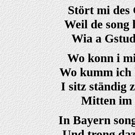
Stört mi des
Weil de song 
Wia a Gstudi
Wo konn i mi
Wo kumm ich h
I sitz ständig
Mitten im 
In Bayern song
Und trong daz