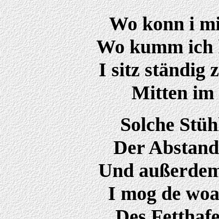
Wo konn i mi
Wo kumm ich h
I sitz ständig
Mitten im 
Solche Stühl
Der Abstand 
Und außerdem 
I mog de woa
Des Fetthafe