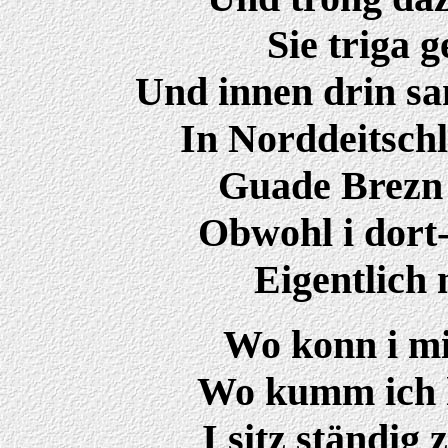
Sie triga 
Und innen drin sa
In Norddeitschl
Guade Brezn 
Obwohl i dort-
Eigentlich 
Wo konn i mi
Wo kumm ich h
I sitz ständig