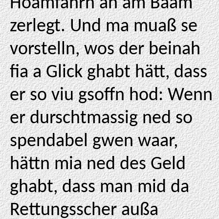
Hoamfahrn an am Baam
zerlegt. Und ma muaß se
vorstelln, wos der beinah
fia a Glick ghabt hätt, dass
er so viu gsoffn hod: Wenn
er durschtmassig ned so
spendabel gwen waar,
hättn mia ned des Geld
ghabt, dass man mid da
Rettungsscher außa