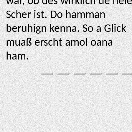
war, ob des wirklich de nei
Scher ist. Do hamman
beruhign kenna. So a Glick
muaß erscht amol oana
ham.