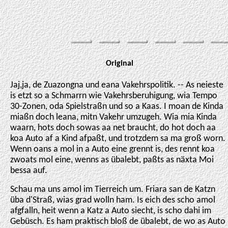
Original
Jaj,ja, de Zuazongna und eana Vakehrspolitik. -- As neieste
is etzt so a Schmarrn wie Vakehrsberuhigung, wia Tempo
30-Zonen, oda Spielstraßn und so a Kaas. I moan de Kinda
miaßn doch leana, mitn Vakehr umzugeh. Wia mia Kinda
waarn, hots doch sowas aa net braucht, do hot doch aa
koa Auto af a Kind afpaßt, und trotzdem sa ma groß worn.
Wenn oans a mol in a Auto eine grennt is, des rennt koa
zwoats mol eine, wenns as übalebt, paßts as näxta Moi
bessa auf.
Schau ma uns amol im Tierreich um. Friara san de Katzn
üba d'Straß, wias grad wolln ham. Is eich des scho amol
afgfalln, heit wenn a Katz a Auto siecht, is scho dahi im
Gebüsch. Es ham praktisch bloß de übalebt, de wo as Auto