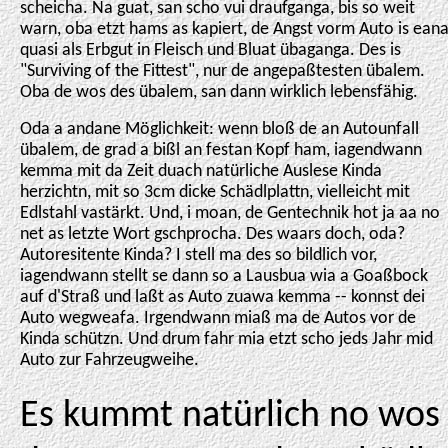
scheicha. Na guat, san scho vui draufganga, bis so weit
warn, oba etzt hams as kapiert, de Angst vorm Auto is ean
quasi als Erbgut in Fleisch und Bluat übaganga. Des is
"Surviving of the Fittest", nur de angepaßtesten übalem.
Oba de wos des übalem, san dann wirklich lebensfähig.
Oda a andane Möglichkeit: wenn bloß de an Autounfall
übalem, de grad a bißl an festan Kopf ham, iagendwann
kemma mit da Zeit duach natürliche Auslese Kinda
herzichtn, mit so 3cm dicke Schädlplattn, vielleicht mit
Edlstahl vastärkt. Und, i moan, de Gentechnik hot ja aa no
net as letzte Wort gschprocha. Des waars doch, oda?
Autoresitente Kinda? I stell ma des so bildlich vor,
iagendwann stellt se dann so a Lausbua wia a Goaßbock
auf d'Straß und laßt as Auto zuawa kemma -- konnst dei
Auto wegweafa. Irgendwann miaß ma de Autos vor de
Kinda schützn. Und drum fahr mia etzt scho jeds Jahr mid
Auto zur Fahrzeugweihe.
Es kummt natürlich no wos