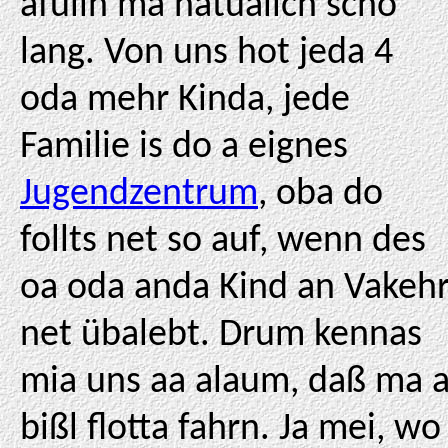
afülln ma natüalich scho
lang. Von uns hot jeda 4
oda mehr Kinda, jede
Familie is do a eignes
Jugendzentrum
, oba do
follts net so auf, wenn des
oa oda anda Kind an Vakeh
net übalebt. Drum kennas
mia uns aa alaum, daß ma 
bißl flotta fahrn. Ja mei, wo