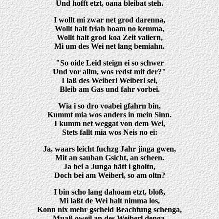
Und hofft etzt, oana bleibat steh.
I wollt mi zwar net grod darenna,
Wollt halt friah hoam no kemma,
Wollt halt grod koa Zeit valiern,
Mi um des Wei net lang bemiahn.
"So oide Leid steign ei so schwer
Und vor allm, wos redst mit der?"
I laß des Weiberl Weiberl sei,
Bleib am Gas und fahr vorbei.
Wia i so dro voabei gfahrn bin,
Kummt mia wos anders in mein Sinn.
I kumm net weggat von dem Wei,
Stets fallt mia wos Neis no ei:
Ja, waars leicht fuchzg Jahr jinga gwen,
Mit an sauban Gsicht, an scheen.
Ja bei a Junga hätt i gholtn,
Doch bei am Weiberl, so am oltn?
I bin scho lang dahoam etzt, bloß,
Mi laßt de Wei halt nimma los,
Konn nix mehr gscheid Beachtung schenga,
Muaß oweil an des Weiberl denga.