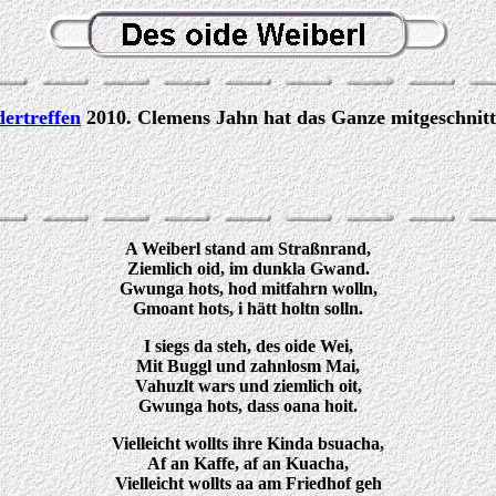
dertreffen
2010. Clemens Jahn hat das Ganze mitgeschnitt
A Weiberl stand am Straßnrand,
Ziemlich oid, im dunkla Gwand.
Gwunga hots, hod mitfahrn wolln,
Gmoant hots, i hätt holtn solln.
I siegs da steh, des oide Wei,
Mit Buggl und zahnlosm Mai,
Vahuzlt wars und ziemlich oit,
Gwunga hots, dass oana hoit.
Vielleicht wollts ihre Kinda bsuacha,
Af an Kaffe, af an Kuacha,
Vielleicht wollts aa am Friedhof geh