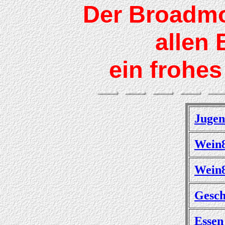
Der Broadm
allen
ein frohe
Jugen
Wein8
Wein8
Gesch
Essen