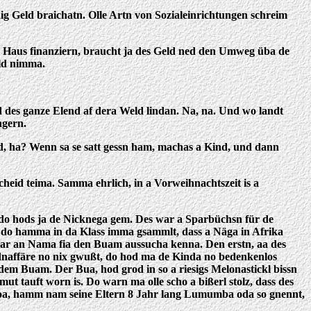
 Geld braichatn. Olle Artn von Sozialeinrichtungen schreim
ka a Haus finanziern, braucht ja des Geld ned den Umweg üba de
ld nimma.
 des ganze Elend af dera Weld lindan. Na, na. Und wo landt
ngern.
d, ha? Wenn sa se satt gessn ham, machas a Kind, und dann
heid teima. Samma ehrlich, in a Vorweihnachtszeit is a
 do hods ja de Nicknega gem. Des war a Sparbüchsn für de
 do hamma in da Klass imma gsammlt, dass a Näga in Afrika
gar an Nama fia den Buam aussucha kenna. Den erstn, aa des
naffäre no nix gwußt, do hod ma de Kinda no bedenkenlos
m Buam. Der Bua, hod grod in so a riesigs Melonastickl bissn
 tauft worn is. Do warn ma olle scho a bißerl stolz, dass des
 toa, hamm nam seine Eltern 8 Jahr lang Lumumba oda so gnennt,