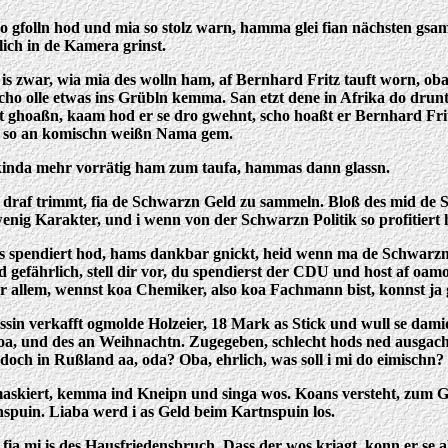
 gfolln hod und mia so stolz warn, hamma glei fian nächsten gsa
ich in de Kamera grinst.
a is zwar, wia mia des wolln ham, af Bernhard Fritz tauft worn, o
ho olle etwas ins Grübln kemma. San etzt dene in Afrika do dru
 ghoaßn, kaam hod er se dro gwehnt, scho hoaßt er Bernhard Frit
oan so an komischn weißn Nama gem.
nkinda mehr vorrätig ham zum taufa, hammas dann glassn.
 ma draf trimmt, fia de Schwarzn Geld zu sammeln. Bloß des mid 
enig Karakter, und i wenn von der Schwarzn Politik so profitiert hä
 spendiert hod, hams dankbar gnickt, heid wenn ma de Schwarzn 
hend gefährlich, stell dir vor, du spendierst der CDU und host a
r allem, wennst koa Chemiker, also koa Fachmann bist, konnst ja
sin verkafft ogmolde Holzeier, 18 Mark as Stick und wull se damid
a, und des an Weihnachtn. Zugegeben, schlecht hods ned ausgachau
och in Rußland aa, oda? Oba, ehrlich, was soll i mi do eimischn?
askiert, kemma ind Kneipn und singa wos. Koans versteht, zum Gli
nspuin. Liaba werd i as Geld beim Kartnspuin los.
, fia mi is des Hausfriedensbruch. Dass der wos kriagt, konn er se