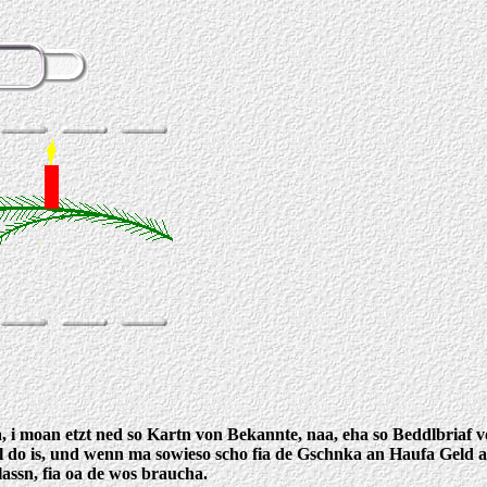
a, i moan etzt ned so Kartn von Bekannte, naa, eha so Beddlbriaf 
l do is, und wenn ma sowieso scho fia de Gschnka an Haufa Geld 
ssn, fia oa de wos braucha.