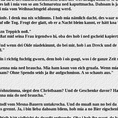
es laß i mia von so am Schmarotza ned kaputtmacha. Dahoam is ja
avui mia vom Weihnachtsgeld abzong werd.
nfe. I denk ma nix schlimms. I hob mia nämlich dacht, des waar 
 olle Tog. Frogt der glatt, ob er a Nacht bleim kannt, er hätt ko
anzn Teppich noß."
ßat mid seina Frau irgendwo hi, oba des hob i ned gscheid kapier
nd wenn dei Oide niadekimmt, do bei mir, hob i an Dreck und de
d."
 i richtig fuchtig gworn, dem hob i ois gsogt, wos i de ganze Zeit 
 kenna mia ned braucha. Mia ham koan von eich gruafa. Wenn mia j
ham? Ohne Spendn seids ja ihr aufgschmissn. A so schauts aus."
 Wohnzimma, siegst den Christbaam? Und de Geschenke davor? Ha? S
kenna mia do ned braucha."
m Stodl vom Mesna-Bauern untakrocha. Und do muaß nan no bei da N
s grennt. Ja, i bin lieba dahoam bliem, hob mia a no Bier eigschen
Weib hätt vielleicht do draußt entbundn. Oba i hob ihr gsogt, do 