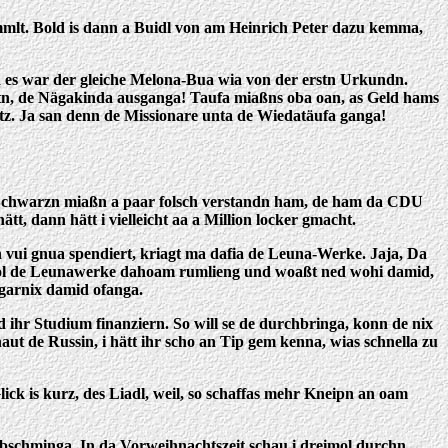
mmlt. Bold is dann a Buidl von am Heinrich Peter dazu kemma,
ba es war der gleiche Melona-Bua wia von der erstn Urkundn.
ntn, de Nägakinda ausganga! Taufa miaßns oba oan, as Geld hams
z. Ja san denn de Missionare unta de Wiedatäufa ganga!
de Schwarzn miaßn a paar folsch verstandn ham, de ham da CDU
tt, dann hätt i vielleicht aa a Million locker gmacht.
vui gnua spendiert, kriagt ma dafia de Leuna-Werke. Jaja, Da
f oamol de Leunawerke dahoam rumlieng und woaßt ned wohi damid,
 garnix damid ofanga.
 ihr Studium finanziern. So will se de durchbringa, konn de nix
t de Russin, i hätt ihr scho an Tip gem kenna, wias schnella zu
ck is kurz, des Liadl, weil, so schaffas mehr Kneipn an oam
 abschminga. In da Vorweihnachtszeit schau i dreimol durchn