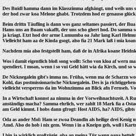
Des Buidl hamma dann im Klasszimma afghängt, und weils uns so
der hod zwar koa Melone ghabt. Trotzdem hod er genauso glückl
Beim drittn Täufling is dann wos ganz seltames passiert, der Bu
Hams uns an Buam vakafft, der uns scho ghert hod. Do samma sc
ja kriagt. Etzt hod der arme Lumumba oa Jahr lang Karl Helmut
Vielleicht ham aa de Kinda gsogt, also fia 21 Mark laß i mia k
Nachdem mia also festgstellt ham, daß de in Afrika koane Heid
Wos i damit eigentlich bloß song wollt: Scho von kloa af wern
spendiert. I moan, wenn i so vui Geld hätt wia da Kirch, und so w
De Nicknegalein gibt's imma no. Früha, wenn ma de Scharzn wos
Kohl, das postmissionarische Nicknegalein. Des is ja richtigge
vielleicht versperrns da im Wohnzimma an Blick afn Fernseh. Vo
In a Wirtschaft konnst aa nimma in der Vorweihnachtszeit. A Rus
anständigs macha? Samma ehrlich, wer zahlt 18 Mark fia a Ostao
am Geld kimmt. I hobs dann gfrogt: Host AIDS, ha? AIDS, gibts d
Oda as ander Mol: Ham se zwoa Deandln als heilige drei Kenig m
Amd. Also do hob i nix gem. Wenn i in a Kneipn geh, wull i Kart
I bin ja wirklich großzügig, oba an meina Tür wenn oana bettelt