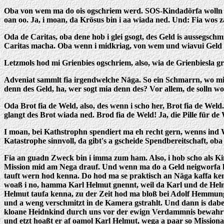
Oba von wem ma do ois ogschriem werd. SOS-Kindadörfa wolln a 
oan oo. Ja, i moan, da Krösus bin i aa wiada ned. Und: Fia wos z
Oda de Caritas, oba dene hob i glei gsogt, des Geld is aussegsch
Caritas macha. Oba wenn i midkriag, von wem und wiavui Geld 
Letzmols hod mi Grienbies ogschriem, also, wia de Grienbiesla
Adveniat sammlt fia irgendwelche Näga. So ein Schmarrn, wo mia
denn des Geld, ha, wer sogt mia denn des? Vor allem, de solln w
Oda Brot fia de Weld, also, des wenn i scho her, Brot fia de 
glangt des Brot wiada ned. Brod fia de Weld! Ja, die Pille für de
I moan, bei Kathstrophn spendiert ma eh recht gern, wenns ind W
Katastrophe sinnvoll, da gibt's a gscheide Spendbereitschaft, 
Fia an guadn Zweck bin i imma zum ham. Also, i hob scho als Ki
Mission mid am Nega drauf. Und wenn ma do a Geld neigworfa h
tauft wern hod kenna. Do hod ma se praktisch an Näga kaffa ke
woaß i no, hamma Karl Helmut gnennt, weil da Karl und de Hel
Helmut taufa kenna, zu der Zeit hod ma bloß bei Adolf Hemmun
und a weng verschmitzt in de Kamera gstrahlt. Und dann is dabei
kloane Heidnkind durch uns vor der ewign Verdammnis bewahrt w
und etzt hoaßt er af oamol Karl Helmut, wega a paar so Missiona