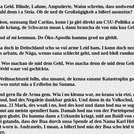
Geld. Blinde, Lahme, Amputierte, Waisn schreim, dass nodwendig
ahl denn i a Steia. Ob de ned de Großzügigkeit a bißerl ausnutzn?
missn, sozusang fiad Caritas, konn i ja glei direkt am CSU-Politi
de kriang, de Schwarzn moan i, dann braucha de von mia koa Ge
 grod af mi kemman. De Öko-Apostln hamma grod no gfehlt.
 doch in Deitschland scho so vui arme Leid ham. I konn doch ned
os arbatn, de Näga, wenns eana schlecht geht, und ned bloß rumlu
Weld. Wos machan de mid dem Geld, Wos macha denn de mid dem Gel
 Weld waar vui gschickta.
eihnachtszeit folln, oba moanst, de kenna eanane Katastrophn gsc
oba wos nutzt mia a Erdbebn im Summa.
nd gern fia de Arma gem. Wia i no kleana war, no keana wia etzt,
od, hod des Negalein dankbar gnickt. Und dann in da Volkschul,
nna. 21 Mark, des woaß i no, hod des kost und dann hod ma se so
mut am meistn spendiert ham. Damals hod ma von der Parteispend
gen ghabt. Do hamma dann a Urkundn kriagt, mid am Buidl von de
 gstandn, dass der Bua durch unsa Spende af den Nama Karl Helmut
orn is. Andraseits, I moan, a bißerl hod mia der Bua scho leid
re.