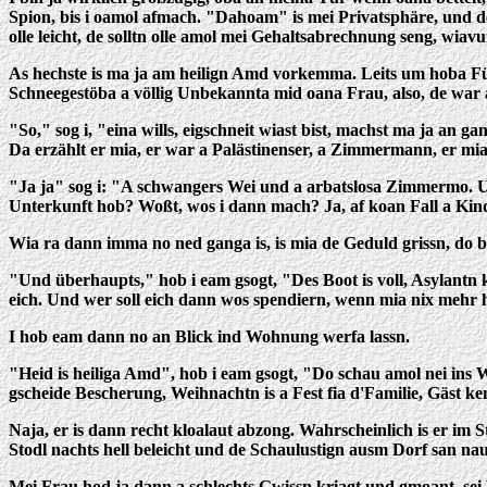
Spion, bis i oamol afmach. "Dahoam" is mei Privatsphäre, und d
olle leicht, de solltn olle amol mei Gehaltsabrechnung seng, wi
As hechste is ma ja am heilign Amd vorkemma. Leits um hoba Fü
Schneegestöba a völlig Unbekannta mid oana Frau, also, de war af
"So," sog i, "eina wills, eigschneit wiast bist, machst ma ja an g
Da erzählt er mia, er war a Palästinenser, a Zimmermann, er mia
"Ja ja" sog i: "A schwangers Wei und a arbatslosa Zimmermo. U
Unterkunft hob? Woßt, wos i dann mach? Ja, af koan Fall a Kin
Wia ra dann imma no ned ganga is, is mia de Geduld grissn, do bin
"Und überhaupts," hob i eam gsogt, "Des Boot is voll, Asylantn
eich. Und wer soll eich dann wos spendiern, wenn mia nix mehr 
I hob eam dann no an Blick ind Wohnung werfa lassn.
"Heid is heiliga Amd", hob i eam gsogt, "Do schau amol nei ins
gscheide Bescherung, Weihnachtn is a Fest fia d'Familie, Gäst 
Naja, er is dann recht kloalaut abzong. Wahrscheinlich is er i
Stodl nachts hell beleicht und de Schaulustign ausm Dorf san nau
Mei Frau hod ja dann a schlechts Gwissn kriagt und gmoant, sei 