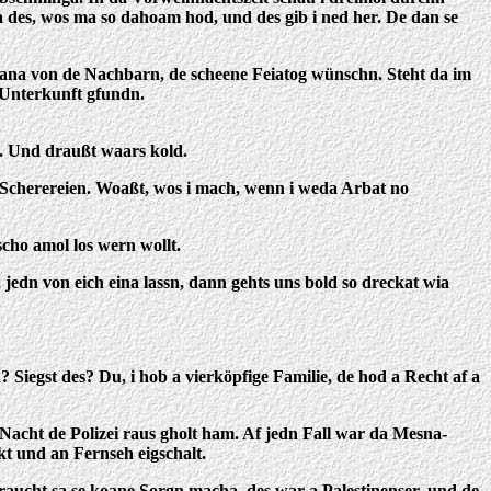
 des, wos ma so dahoam hod, und des gib i ned her. De dan se
oana von de Nachbarn, de scheene Feiatog wünschn. Steht da im
a Unterkunft gfundn.
t. Und draußt waars kold.
 Scherereien. Woaßt, wos i mach, wenn i weda Arbat no
scho amol los wern wollt.
edn von eich eina lassn, dann gehts uns bold so dreckat wia
iegst des? Du, i hob a vierköpfige Familie, de hod a Recht af a
acht de Polizei raus gholt ham. Af jedn Fall war da Mesna-
kt und an Fernseh eigschalt.
braucht sa se koane Sorgn macha, des war a Palestinenser, und de