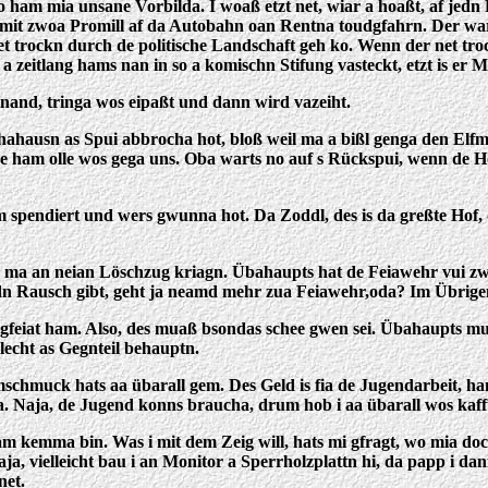
 do ham mia unsane Vorbilda. I woaß etzt net, wiar a hoaßt, af jedn
 mit zwoa Promill af da Autobahn oan Rentna toudgfahrn. Der war 
net trockn durch de politische Landschaft geh ko. Wenn der net tr
, a zeitlang hams nan in so a komischn Stifung vasteckt, etzt is er 
beinand, tringa wos eipaßt und dann wird vazeiht.
ahausn as Spui abbrocha hot, bloß weil ma a bißl genga den Elfmet
 De ham olle wos gega uns. Oba warts no auf s Rückspui, wenn d
pendiert und wers gwunna hot. Da Zoddl, des is da greßte Hof, d
ß ma an neian Löschzug kriagn. Übahaupts hat de Feiawehr vui 
dn Rausch gibt, geht ja neamd mehr zua Feiawehr,oda? Im Übrige
eiat ham. Also, des muaß bsondas schee gwen sei. Übahaupts muaß
lecht as Gegnteil behauptn.
baamschmuck hats aa übarall gem. Des Geld is fia de Jugendarbeit,
a. Naja, de Jugend konns braucha, drum hob i aa übarall wos kaff
am kemma bin. Was i mit dem Zeig will, hats mi gfragt, wo mia do
 vielleicht bau i an Monitor a Sperrholzplattn hi, da papp i dan
net.