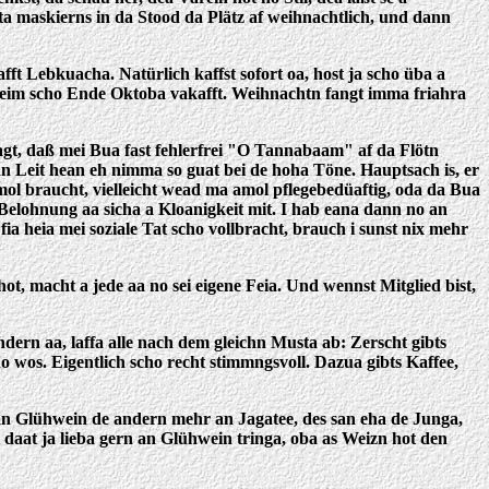
a maskierns in da Stood da Plätz af weihnachtlich, und dann
 Lebkuacha. Natürlich kaffst sofort oa, host ja scho üba a
eim scho Ende Oktoba vakafft. Weihnachtn fangt imma friahra
agt, daß mei Bua fast fehlerfrei "O Tannabaam" af da Flötn
idn Leit hean eh nimma so guat bei de hoha Töne. Hauptsach is, er
amol braucht, vielleicht wead ma amol pflegebedüaftig, oda da Bua
 Belohnung aa sicha a Kloanigkeit mit. I hab eana dann no an
fia heia mei soziale Tat scho vollbracht, brauch i sunst nix mehr
t, macht a jede aa no sei eigene Feia. Und wennst Mitglied bist,
dern aa, laffa alle nach dem gleichn Musta ab: Zerscht gibts
wos. Eigentlich scho recht stimmngsvoll. Dazua gibts Kaffee,
n Glühwein de andern mehr an Jagatee, des san eha de Junga,
 daat ja lieba gern an Glühwein tringa, oba as Weizn hot den