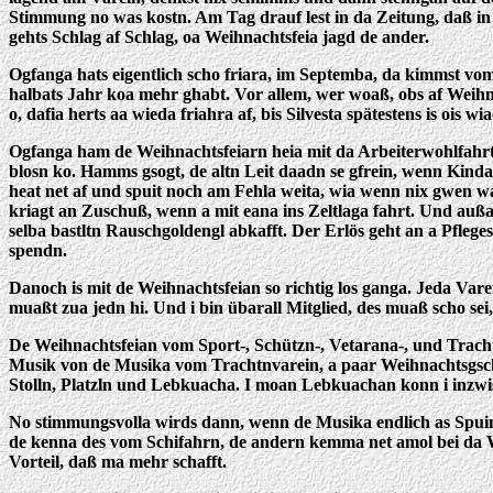
Stimmung no was kostn. Am Tag drauf lest in da Zeitung, daß in
gehts Schlag af Schlag, oa Weihnachtsfeia jagd de ander.
Ogfanga hats eigentlich scho friara, im Septemba, da kimmst vo
halbats Jahr koa mehr ghabt. Vor allem, wer woaß, obs af Wei
o, dafia herts aa wieda friahra af, bis Silvesta spätestens is ois w
Ogfanga ham de Weihnachtsfeiarn heia mit da Arbeiterwohlfahrt.
blosn ko. Hamms gsogt, de altn Leit daadn se gfrein, wenn Kinda 
heat net af und spuit noch am Fehla weita, wia wenn nix gwen waa
kriagt an Zuschuß, wenn a mit eana ins Zeltlaga fahrt. Und außa
selba bastltn Rauschgoldengl abkafft. Der Erlös geht an a Pflegest
spendn.
Danoch is mit de Weihnachtsfeian so richtig los ganga. Jeda Vare
muaßt zua jedn hi. Und i bin übarall Mitglied, des muaß scho se
De Weihnachtsfeian vom Sport-, Schützn-, Vetarana-, und Trachtn
Musik von de Musika vom Trachtnvarein, a paar Weihnachtsgschi
Stolln, Platzln und Lebkuacha. I moan Lebkuachan konn i inzwi
No stimmungsvolla wirds dann, wenn de Musika endlich as Spuin
de kenna des vom Schifahrn, de andern kemma net amol bei da Wei
Vorteil, daß ma mehr schafft.