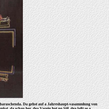
ia übaraschenda. Da gehst auf a Jahreshaupt-vasammlung von
t, da schau her, dea Varein hot no Stil, dea laßt se a