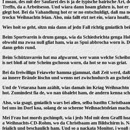
I moan, des mit der Saufarei des is ja de typische bairische Art,
Treffn, da a Arbeitsessn. Und wiara dann hoam gfahrn is, hot er
glegt hot. Bei da Vahandlung hot er se no entschuldigt, daß ma 
trockn Weihnachtn feian. Also, mia fallt etzt net ein, wiara hoaßt
Wies hoit so geht, sitzn mia dann af jedn Fall richtig gmiatlich 
Beim Sportvarein is drum ganga, wia da Schiedsrichta genga Hoh
obwohl ma zwoa null gfiat ham, wia as Spui abbrocha worn is.
dann gehts rund.
Beim Schütznvarein hat ma afgwarmt, wer wann welche Scheibm s
is net bloß af tote Scheim gschossn worn, da hot se no was griat.
Bei da freiwillign Feiawehr hamma gjammat, daß Zeit werd, da
aa innere Brände löschn und wenns net zwischndurch an gschei
Und de Vetarana ham azählt, wias damals im Kriag Weihnachtn gf
hot. Zumindest fia de, wo nan übalebt ham, de andern kenna sch
Also, wia gsagt, gmiatlich wars bei allen, selba bastltn Christ
bei uns im Dorf koa, solang de so scheene Weihnachtsfeian mach
Mei Frau hot mords gschimpft, wia i jeds Mol mit dem Graffl ho
a Weihnachts-CD-Rohm, wo da Christbaam am Bildschirm is. Naja,
feialich und beschaulich ham. Und so a nackata Monitor, i woaß 