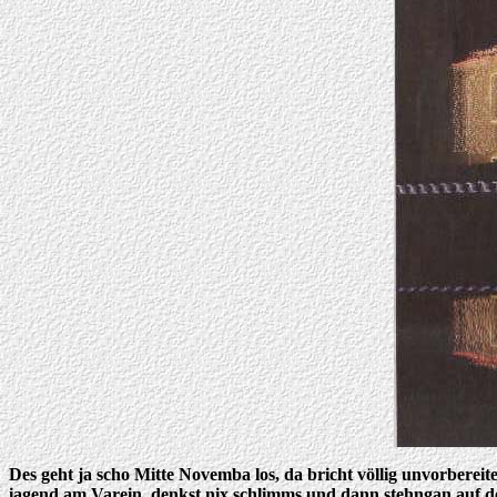
Des geht ja scho Mitte Novemba los, da bricht völlig unvorberei
iagend am Varein, denkst nix schlimms und dann stehngan auf de 