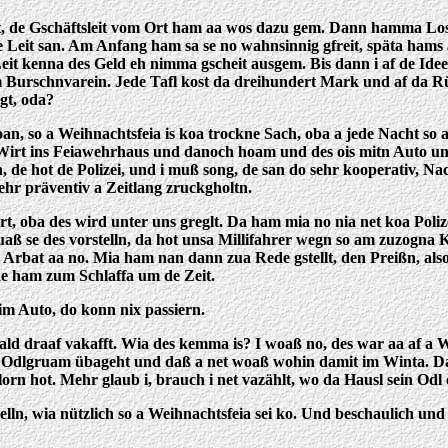
t, de Gschäftsleit vom Ort ham aa wos dazu gem. Dann hamma Lo
 Leit san. Am Anfang ham sa se no wahnsinnig gfreit, späta ha
it kenna des Geld eh nimma gscheit ausgem. Bis dann i af de Idee
rschnvarein. Jede Tafl kost da dreihundert Mark und af da Rücks
gt, oda?
oan, so a Weihnachtsfeia is koa trockne Sach, oba a jede Nacht so 
rt ins Feiawehrhaus und danoch hoam und des ois mitn Auto und
en, de hot de Polizei, und i muß song, de san do sehr kooperativ
hr präventiv a Zeitlang zruckgholtn.
rt, oba des wird unter uns greglt. Da ham mia no nia net koa Poliz
uaß se des vorstelln, da hot unsa Millifahrer wegn so am zuzogna
sei Arbat aa no. Mia ham nan dann zua Rede gstellt, den Preißn, a
de ham zum Schlaffa um de Zeit.
m Auto, do konn nix passiern.
ald draaf vakafft. Wia des kemma is? I woaß no, des war aa af a W
Odlgruam übageht und daß a net woaß wohin damit im Winta. Da Ku
alorn hot. Mehr glaub i, brauch i net vazählt, wo da Hausl sein Od
orstelln, wia nützlich so a Weihnachtsfeia sei ko. Und beschaulich u