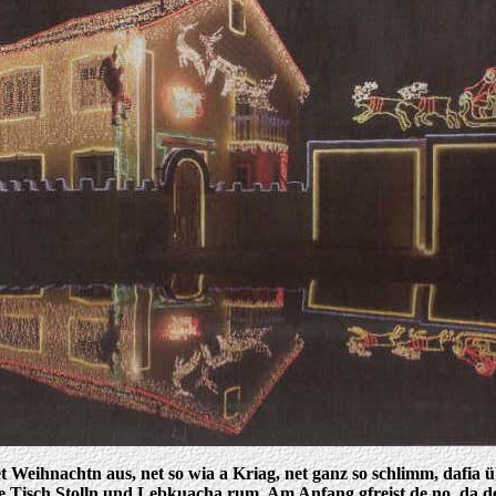
tet Weihnachtn aus, net so wia a Kriag, net ganz so schlimm, daf
Tisch Stolln und Lebkuacha rum. Am Anfang gfreist de no, da denks