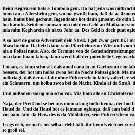
Beim Keglvarein hats a Tombola gem. Da hat jeda wos mitbrach
imma an a Altersheim gem, wo ma gwußt ham, daß da aa ärmare
ham, hams bled gschaut. Iagendoans hot dann gmoant, de oidn Le
toa kanntn. Seitdem sponsan mia mit dem Geld an Maibaam vom Bu
mia mitn Keglvarein ab näxts Jahr aa. Des Geld is doch guat ogle
A so hast de ganze Adventzeit dein Streß. I geh zwar gern hi, i m
übaschneidn. Da hetzt dann vom Pfarrheim zum Wirt und vom Wi
nia a Polizei naus. Also, de Termine von de Gemeindratssitzung
mia dann hoam fahrn, dann werd halt der potentielle Gegenverke
I moan, es konn scho sei, daß amol oana in an Gartnzaun einefah
bessers, der hot um holba zwoa bei da Nacht Polizei gholt. Ma m
mitkriagt, daß der oa Jahr ohne Führerschein fahrt, valiert er 
ein Schmarrn, um holba zwoa bei da Nacht, Kinda af da Straß, 
Und außadem sorng mia scho vor. Mia ham alle an Christoferus i
Naja, der Preiß hot se bei uns nimma lang holtn kenna, der hot b
Hausl da. Und da Hausl hot as jamman ogfanga, daß eam bald d 
vor oam Jahr da Hias, des is da Millifahrer, sein Führerschein v
I sogs eich, wenn i's net selba erlebt hätt, ihr kennts eich net v
so groß sei.