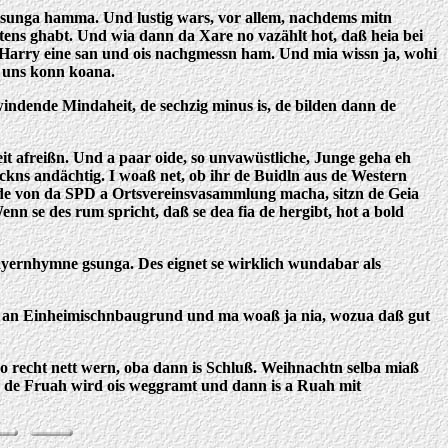
 gsunga hamma. Und lustig wars, vor allem, nachdems mitn
tens ghabt. Und wia dann da Xare no vazählt hot, daß heia bei
 Harry eine san und ois nachgmessn ham. Und mia wissn ja, wohi
d uns konn koana.
indende Mindaheit, de sechzig minus is, de bilden dann de
 afreißn. Und a paar oide, so unvawüstliche, Junge geha eh
kns andächtig. I woaß net, ob ihr de Buidln aus de Western
 de von da SPD a Ortsvereinsvasammlung macha, sitzn de Geia
n se des rum spricht, daß se dea fia de hergibt, hot a bold
ayernhymne gsunga. Des eignet se wirklich wundabar als
Baun an Einheimischnbaugrund und ma woaß ja nia, wozua daß gut
o recht nett wern, oba dann is Schluß. Weihnachtn selba miaß
n de Fruah wird ois weggramt und dann is a Ruah mit