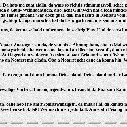
 Da hats ma guat gfalln, da wars so richtig stimmungsvoll, schee
da a Glüh- Weihnachtsfeia, also, acht Glühwein hat a jeda mindes
hat da Hanse gmoant, war doch guat, daß ma nachts in Rohbau vom
gschtopft. Jaja, mia scho, hat da Lenz gschrian, mia san mia un
 uns, de kenna se bald umbennena in sechzig Plus. Und de verschw
 paar Zuazogne san da, de von nix a Ahnung ham, oba as Mai weit
mma gscheid, oba wenn oana iagand an Bledsinn vezapft, dann nic
t. Auf iagend am vadorrtn Ast sitzn a paar Geia und wartn. Wenn
 an Notarzt mit eiladn. Oba a Notarzt geht dene aa koana hin. Wen
chn fiara zogn und dann hamma Deitschland, Deitschland und de B
 des gewaltige Vorteile. I moan, irgendwann, braucht da Bua zum 
ian, oane hob i no am zwoarazwanzigstn, da muaß i hi, da kannts n
Geschenke hot, laßt Weihnachtn eh jedn kolt. Am erstn Feiatog i