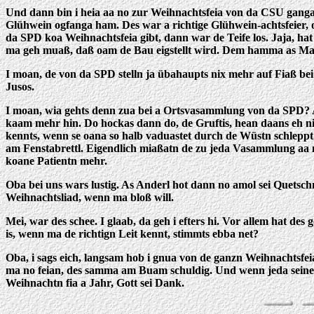
Und dann bin i heia aa no zur Weihnachtsfeia von da CSU ganga.
Glühwein ogfanga ham. Des war a richtige Glühwein-achtsfeier, o
da SPD koa Weihnachtsfeia gibt, dann war de Teife los. Jaja, 
ma geh muaß, daß oam de Bau eigstellt wird. Dem hamma as Mai 
I moan, de von da SPD stelln ja übahaupts nix mehr auf Fiaß bei
Jusos.
I moan, wia gehts denn zua bei a Ortsvasammlung von da SPD? A
kaam mehr hin. Do hockas dann do, de Gruftis, hean daans eh ni
kennts, wenn se oana so halb vaduastet durch de Wüstn schlepp
am Fenstabrettl. Eigendlich miaßatn de zu jeda Vasammlung aa no
koane Patientn mehr.
Oba bei uns wars lustig. As Anderl hot dann no amol sei Quets
Weihnachtsliad, wenn ma bloß will.
Mei, war des schee. I glaab, da geh i efters hi. Vor allem hat
is, wenn ma de richtign Leit kennt, stimmts ebba net?
Oba, i sags eich, langsam hob i gnua von de ganzn Weihnachtsfe
ma no feian, des samma am Buam schuldig. Und wenn jeda seine 
Weihnachtn fia a Jahr, Gott sei Dank.