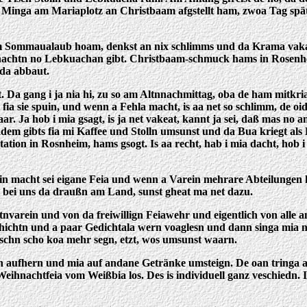
 Minga am Mariaplotz an Christbaam afgstellt ham, zwoa Tag spät
m Sommaualaub hoam, denkst an nix schlimms und da Krama vakafft
hnachtn no Lebkuachan gibt. Christbaam-schmuck hams in Rosenh
iada abbaut.
 Da gang i ja nia hi, zu so am Altnnachmittag, oba de ham mitkri
fia sie spuin, und wenn a Fehla macht, is aa net so schlimm, de o
r. Ja hob i mia gsagt, is ja net vakeat, kannt ja sei, daß mas no 
dem gibts fia mi Kaffee und Stolln umsunst und da Bua kriegt als
ation in Rosnheim, hams gsogt. Is aa recht, hab i mia dacht, hob i 
in macht sei eigane Feia und wenn a Varein mehrare Abteilungen ho
i, bei uns da draußn am Land, sunst gheat ma net dazu.
varein und von da freiwillign Feiawehr und eigentlich von alle an
chtn und a paar Gedichtala wern voaglesn und dann singa mia no 
schn scho koa mehr segn, etzt, wos umsunst waarn.
 aufhern und mia auf andane Getränke umsteign. De oan tringa a
hnachtfeia vom Weißbia los. Des is individuell ganz veschiedn. I