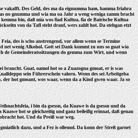
se vakafft. Des Geld, des ma da eignumma ham, hamma friahra
ms as no gnumma und wia ma oa Jahr a weng weniga zamm bracht
 kemma bin, daß mia wos fiad Kultua, fia de Bairische Kultua
eitn von da Tafl steht drauf, wers zahlt hot. Da stehgan etzt
a Feia, des is scho anstrengend, vor allem wenn se Termine
 net wenig Alkohol. Gott sei Dank kummt zu uns so guat wia
, Nach de Gemeinderatssitzungen do gemma zum Wirt, und wenn
ei braucht. Guat, oamol hot so a Zuazogna gmoat, er is was
 Knalldeppn sein Führerschein valorn. Wenn des sei Arbeitgeba
lso, der hot gmoant, wos waar, wenn da a Kind gwen waar. Ja so
eihnachtsfeia, i bin da gsessn, da Kuawe is da gsessn und da
awe hot se gleichzeitig und ganz beileifig erinnat, daß genau
l obracht hot. Und da Preiß war weg.
nd gmiatlich dazu, und a Fez is ollemol. Da konn der Streß garnet