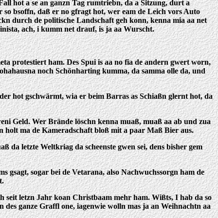
 Fall hot a se an ganzn Tag rumtriebn, da a Sitzung, durt a
so bsoffn, daß er no gfragt hot, wer eam de Leich vors Auto
ockn durch de politische Landschaft geh konn, kenna mia aa net
Minista, ach, i kumm net drauf, is ja aa Wurscht.
a protestiert ham. Des Spui is aa no fia de andern gwert worn,
e Hohahausna noch Schönharting kumma, da samma olle da, und
er hot gschwärmt, wia er beim Barras as Schiaßn glernt hot, da
zweni Geld. Wer Brände löschn kenna muaß, muaß aa ab und zua
n holt ma de Kameradschaft bloß mit a paar Maß Bier aus.
 da letzte Weltkriag da scheenste gwen sei, dens bisher gem
 hams gsagt, sogar bei de Vetarana, also Nachwuchssorgn ham de
t.
ch seit letzn Jahr koan Christbaam mehr ham. Wißts, I hab da so
n des ganze Graffl one, iagenwie wolln mas ja an Weihnachtn aa