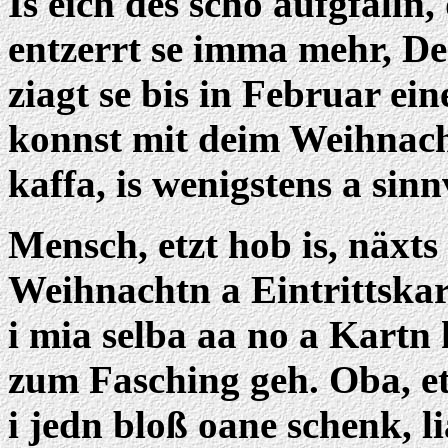
Is eich des scho aufgfalln
entzerrt se imma mehr, De
ziagt se bis in Februar eine
konnst mit deim Weihnac
kaffa, is wenigstens a sinn
Mensch, etzt hob is, näxts
Weihnachtn a Eintrittska
i mia selba aa no a Kart
zum Fasching geh. Oba, etz
i jedn bloß oane schenk, 