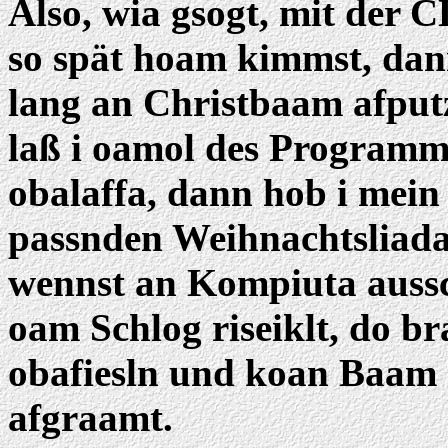
Also, wia gsogt, mit der C
so spät hoam kimmst, dan
lang an Christbaam afputz
laß i oamol des Program
obalaffa, dann hob i mei
passnden Weihnachtsliada 
wennst an Kompiuta aussc
oam Schlog riseiklt, do 
obafiesln und koan Baam 
afgraamt.