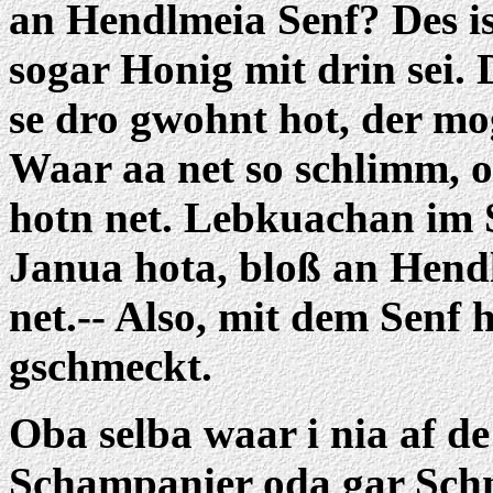
an Hendlmeia Senf? Des is 
sogar Honig mit drin sei. 
se dro gwohnt hot, der m
Waar aa net so schlimm,
hotn net. Lebkuachan im
Janua hota, bloß an Hend
net.-- Also, mit dem Senf
gschmeckt.
Oba selba waar i nia af d
Schampanier oda gar Schn