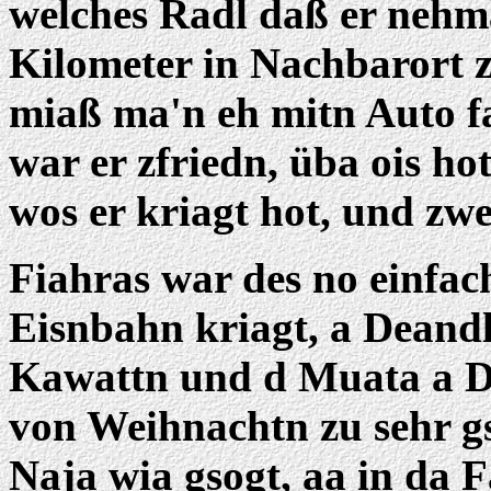
welches Radl daß er nehm
Kilometer in Nachbarort 
miaß ma'n eh mitn Auto f
war er zfriedn, üba ois ho
wos er kriagt hot, und zw
Fiahras war des no einfach
Eisnbahn kriagt, a Deand
Kawattn und d Muata a D
von Weihnachtn zu sehr gs
Naja wia gsogt, aa in da 