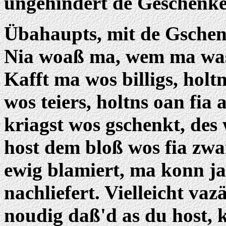
ungehindert de Geschenke
Übahaupts, mit de Gschenk
Nia woaß ma, wem ma was s
Kafft ma wos billigs, holt
wos teiers, holtns oan fia 
kriagst wos gschenkt, de
host dem bloß wos fia zwa
ewig blamiert, ma konn ja
nachliefert. Vielleicht vaz
noudig daß'd as du host, 