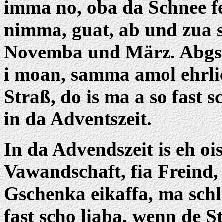
imma no, oba da Schnee feh
nimma, guat, ab und zua 
Novemba und März. Abgseh
i moan, samma amol ehrlic
Straß, do is ma a so fast 
in da Adventszeit.
In da Advendszeit is eh ois
Vawandschaft, fia Freind
Gschenka eikaffa, ma schl
fast scho liaba, wenn de St