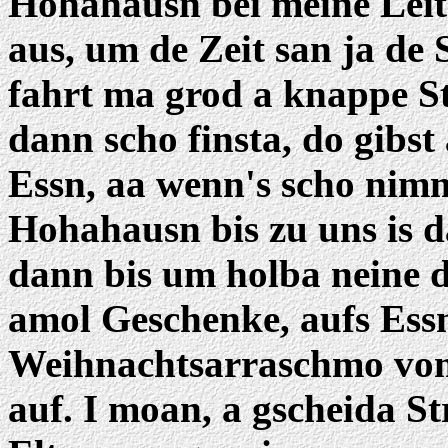
Hohahausn bei meine Leit 
aus, um de Zeit san ja de 
fahrt ma grod a knappe St
dann scho finsta, do gibst
Essn, aa wenn's scho nim
Hohahausn bis zu uns is 
dann bis um holba neine 
amol Geschenke, aufs Essn
Weihnachtsarraschmo vom
auf. I moan, a gscheida St