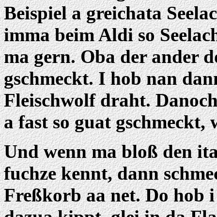
Beispiel a greichata Seela
imma beim Aldi so Seelach
ma gern. Oba der ander do
gschmeckt. I hob nan dan
Fleischwolf draht. Danoch
a fast so guat gschmeckt, 
Und wenn ma bloß den ita
fuchze kennt, dann schm
Freßkorb aa net. Do hob i
dazua kippt, glei in da Fl