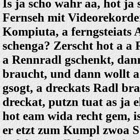
Is ja scho wahr aa, hot ja
Fernseh mit Videorekorder
Kompiuta, a ferngsteiats 
schenga? Zerscht hot a a
a Rennradl gschenkt, dan
braucht, und dann wollt a
gsogt, a dreckats Radl bra
dreckat, putzn tuat as ja
hot eam wida recht gem, is
er etzt zum Kumpl zwoa St