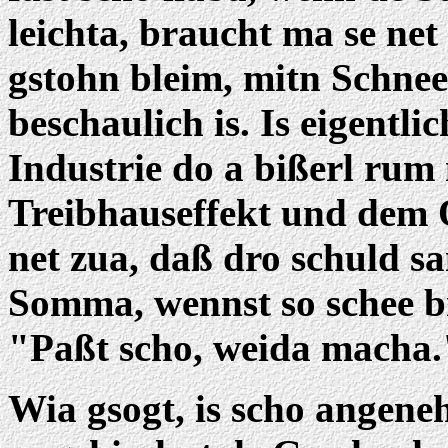
leichta, braucht ma se net
gstohn bleim, mitn Schnee
beschaulich is. Is eigentli
Industrie do a bißerl ru
Treibhauseffekt und dem 
net zua, daß dro schuld s
Somma, wennst so schee br
"Paßt scho, weida macha.
Wia gsogt, is scho angen