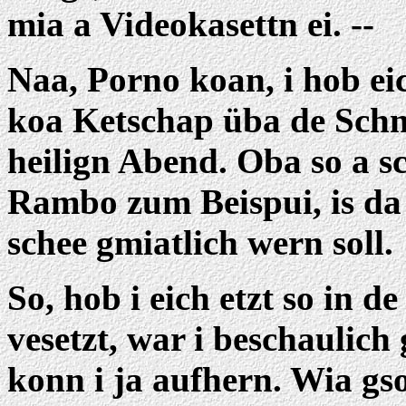
mia a Videokasettn ei. --
Naa, Porno koan, i hob eic
koa Ketschap üba de Sch
heilign Abend. Oba so a s
Rambo zum Beispui, is da 
schee gmiatlich wern soll.
So, hob i eich etzt so in 
vesetzt, war i beschaulich
konn i ja aufhern. Wia gsog