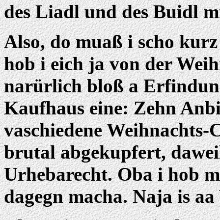
des Liadl und des Buidl 
Also, do muaß i scho kur
hob i eich ja von der Wei
narürlich bloß a Erfindun
Kaufhaus eine: Zehn Anbi
vaschiedene Weihnachts-C
brutal abgekupfert, daweil
Urhebarecht. Oba i hob mi
dagegn macha. Naja is aa