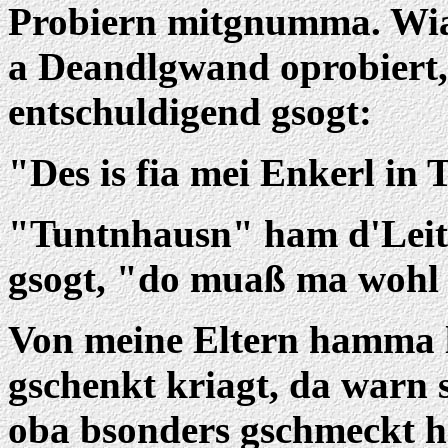
Probiern mitgnumma. Wia
a Deandlgwand oprobiert
entschuldigend gsogt:
"Des is fia mei Enkerl in
"Tuntnhausn" ham d'Lei
gsogt, "do muaß ma wohl s
Von meine Eltern hamma l
gschenkt kriagt, da warn s
oba bsonders gschmeckt h