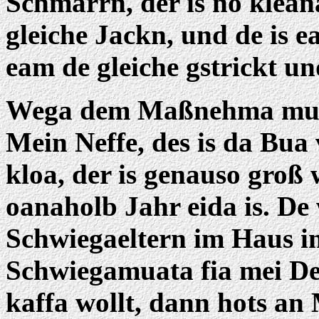
Schmarrn, der is no kleana
gleiche Jackn, und de is ea
eam de gleiche gstrickt un
Wega dem Maßnehma muaß 
Mein Neffe, des is da Bua
kloa, der is genauso groß
oanaholb Jahr eida is. De 
Schwiegaeltern im Haus i
Schwiegamuata fia mei De
kaffa wollt, dann hots an 