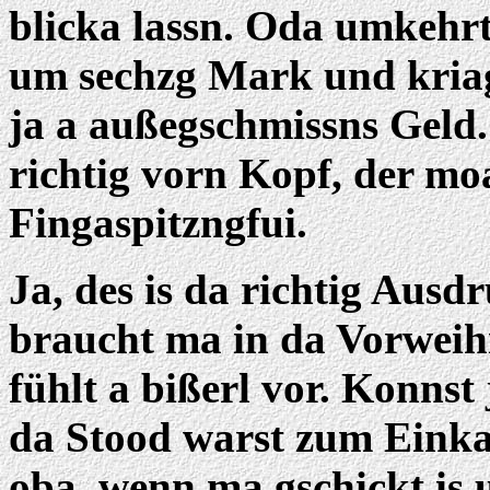
blicka lassn. Oda umkehrt
um sechzg Mark und kriags
ja a außegschmissns Geld. 
richtig vorn Kopf, der moa
Fingaspitzngfui.
Ja, des is da richtig Ausd
braucht ma in da Vorweihn
fühlt a bißerl vor. Konnst
da Stood warst zum Einkaff
oba, wenn ma gschickt is 