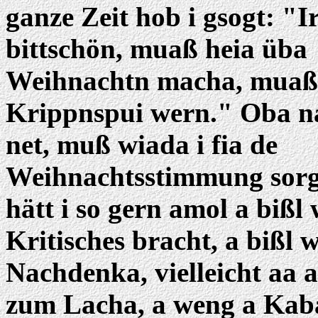
ganze Zeit hob i gsogt: "I
bittschön, muaß heia üba
Weihnachtn macha, muaß 
Krippnspui wern." Oba n
net, muß wiada i fia de
Weihnachtsstimmung sorg
hätt i so gern amol a bißl
Kritisches bracht, a bißl
Nachdenka, vielleicht aa a
zum Lacha, a weng a Kabar