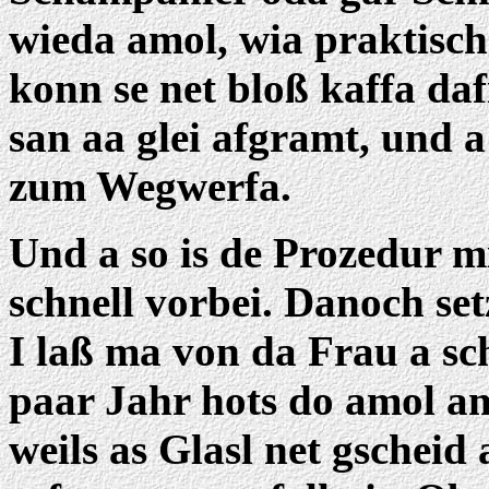
wieda amol, wia praktisc
konn se net bloß kaffa da
san aa glei afgramt, und 
zum Wegwerfa.
Und a so is de Prozedur m
schnell vorbei. Danoch se
I laß ma von da Frau a sch
paar Jahr hots do amol a
weils as Glasl net gschei