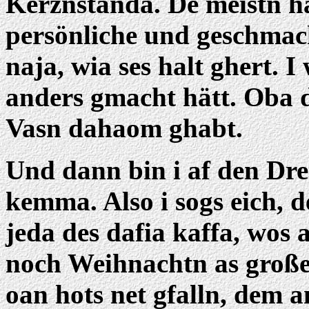
Kerznstända. De meistn ha
persönliche und geschmac
naja, wia ses halt ghert. 
anders gmacht hätt. Oba d
Vasn dahaom ghabt.
Und dann bin i af den Dr
kemma. Also i sogs eich, d
jeda des dafia kaffa, wos 
noch Weihnachtn as groß
oan hots net gfalln, dem 