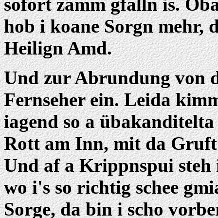
sofort zamm gfalln is. Oba
hob i koane Sorgn mehr, d
Heilign Amd.
Und zur Abrundung von d
Fernseher ein. Leida kimm
iagend so a übakanditelta
Rott am Inn, mit da Gruft
Und af a Krippnspui steh i
wo i's so richtig schee gm
Sorge, da bin i scho vorbe