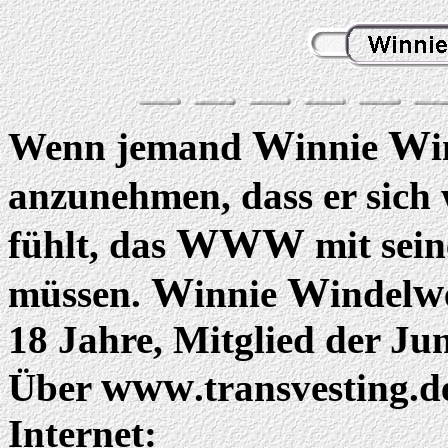
W
W
Wenn jemand
innie
i
anzunehmen, dass er sich
WWW
fühlt, das
mit sein
W
W
w
müssen.
innie
indel
18 Jahre, Mitglied der J
www
Über
.transvesting.de
Internet: