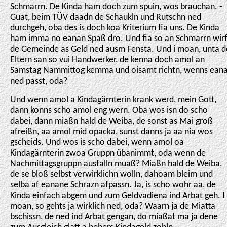
Schmarrn. De Kinda ham doch zum spuin, wos brauchan. -
Guat, beim TÜV daadn de Schaukln und Rutschn ned
durchgeh, oba des is doch koa Kriterium fia uns. De Kinda
ham imma no eanan Spaß dro. Und fia so an Schmarrn wirf
de Gemeinde as Geld ned ausm Fensta. Und i moan, unta d
Eltern san so vui Handwerker, de kenna doch amol an
Samstag Nammittog kemma und oisamt richtn, wenns ean
ned passt, oda?
Und wenn amol a Kindagärnterin krank werd, mein Gott,
dann konns scho amol eng wern. Oba wos isn do scho
dabei, dann miaßn hald de Weiba, de sonst as Mai groß
afreißn, aa amol mid opacka, sunst danns ja aa nia wos
gscheids. Und wos is scho dabei, wenn amol oa
Kindagärnterin zwoa Gruppn übanimmt, oda wenn de
Nachmittagsgruppn ausfalln muaß? Miaßn hald de Weiba,
de se bloß selbst verwirklichn wolln, dahoam bleim und
selba af eanane Schrazn afpassn. Ja, is scho wohr aa, de
Kinda einfach abgem und zum Geldvadiena ind Arbat geh. I
moan, so gehts ja wirklich ned, oda? Waarn ja de Miatta
bschissn, de ned ind Arbat gengan, do miaßat ma ja dene