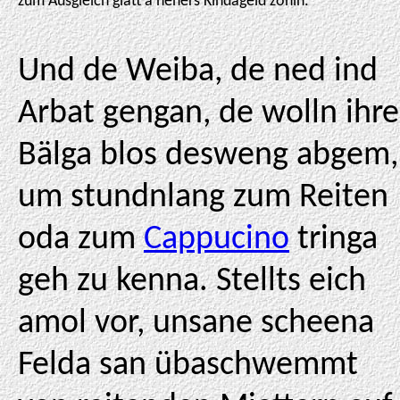
zum Ausgleich glatt a hehers Kindageld zohln.
Und de Weiba, de ned ind
Arbat gengan, de wolln ihre
Bälga blos desweng abgem,
um stundnlang zum Reiten
oda zum
Cappucino
tringa
geh zu kenna. Stellts eich
amol vor, unsane scheena
Felda san übaschwemmt