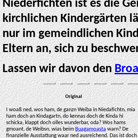
Niederfichten ist es die Ge
kirchlichen Kindergärten lä
nur im gemeindlichen Kind
Eltern an, sich zu beschwe
Lassen wir davon den
Bro
Original
I woaß ned, wos ham, de ganzn Weiba in Niedafichtn, mia
ham doch an Kindagartn, do kennas doch de Kinda hi
schicka, klappt doch olles wunderbar, oda? Wos hams
gmoant, de Weibsn, wias beim
Buagamoasta
warn? De
finanzielle Ausstattung waar ned ausreichend. Das ist doch