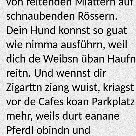
von reitenden Miattern auf
schnaubenden Rössern.
Dein Hund konnst so guat
wie nimma ausführn, weil
dich de Weibsn üban Haufn
reitn. Und wennst dir
Zigarttn ziang wuist, kriagst
vor de Cafes koan Parkplatz
mehr, weils durt eanane
Pferdl obindn und