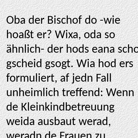
Oba der Bischof do -wie
hoaßt er? Wixa, oda so
ähnlich- der hods eana sch
gscheid gsogt. Wia hod ers
formuliert, af jedn Fall
unheimlich treffend: Wenn
de Kleinkindbetreuung
weida ausbaut werad,
weradn de Frauen zu