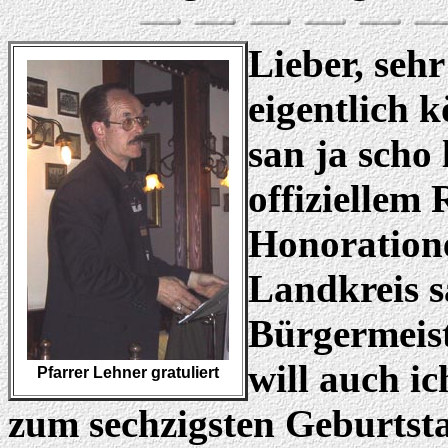
Lieber, seh
eigentlich 
san ja scho 
offiziellem
Honoration
Landkreis s
Bürgermeiste
will auch ic
Pfarrer Lehner gratuliert
zum sechzigsten Geburtstag