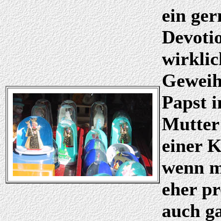
ein ger
Devotio
wirklic
Geweih
Papst 
Mutter 
einer K
wenn m
eher p
auch ga