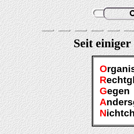
Seit einiger
O
rgani
R
echtg
G
egen
A
nders
N
ichtch