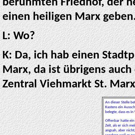
berühmten Friedhof, der he
einen heiligen Marx geben
L: Wo?
K: Da, ich hab einen Stadtp
Marx, da ist übrigens auch
Zentral Viehmarkt St. Marx
An dieser Stelle be
Kastens ein Aussch
belegte, dass es in
Offenbar hatte ein
Zeit, als er sich m
angsah, aber nicht,