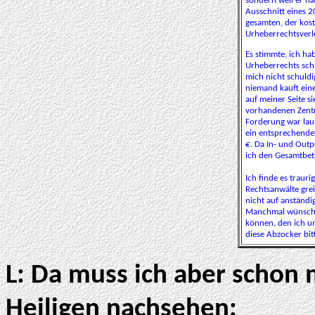
sondern weil er na
Ausschnitt eines 2
gesamten, der kos
Urheberrechtsverl
Es stimmte, ich ha
Urheberrechts schu
mich nicht schuldi
niemand kauft eine
auf meiner Seite si
vorhandenen Zentr
Forderung war lau
ein entsprechende
€. Da In- und Outp
ich den Gesamtbetr
Ich finde es traur
Rechtsanwälte gre
nicht auf anständ
Manchmal wünsche 
können, den ich um
diese Abzocker bit
L: Da muss ich aber schon 
Heiligen nachsehen: