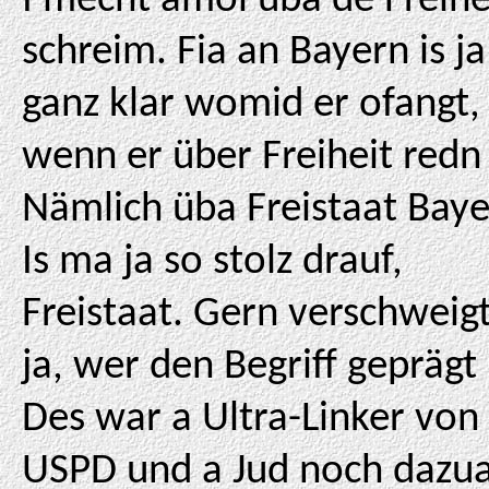
I mecht amol üba de Freihe
schreim. Fia an Bayern is ja
ganz klar womid er ofangt,
wenn er über Freiheit redn 
Nämlich üba Freistaat Baye
Is ma ja so stolz drauf,
Freistaat. Gern verschweig
ja, wer den Begriff geprägt
Des war a Ultra-Linker von
USPD und a Jud noch dazua