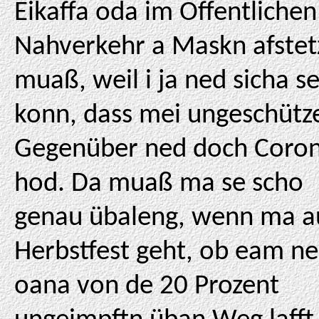
Eikaffa oda im Öffentlichen
Nahverkehr a Maskn afstet
muaß, weil i ja ned sicha se
konn, dass mei ungeschütz
Gegenüber ned doch Coro
hod. Da muaß ma se scho
genau übaleng, wenn ma a
Herbstfest geht, ob eam n
oana von de 20 Prozent