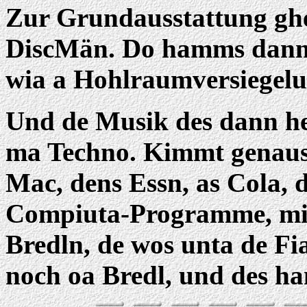
Zur Grundausstattung ghe
DiscMän. Do hamms dann 
wia a Hohlraumversiegelu
Und de Musik des dann her
ma Techno. Kimmt genauso
Mac, dens Essn, as Cola, d
Compiuta-Programme, mid
Bredln, de wos unta de Fi
noch oa Bredl, und des h