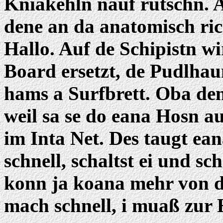
Kniakehln nauf rutschn. A
dene an da anatomisch rich
Hallo. Auf de Schipistn w
Board ersetzt, de Pudlhau
hams a Surfbrett. Oba de
weil sa se do eana Hosn a
im Inta Net. Des taugt ean
schnell, schaltst ei und sc
konn ja koana mehr von d
mach schnell, i muaß zur 