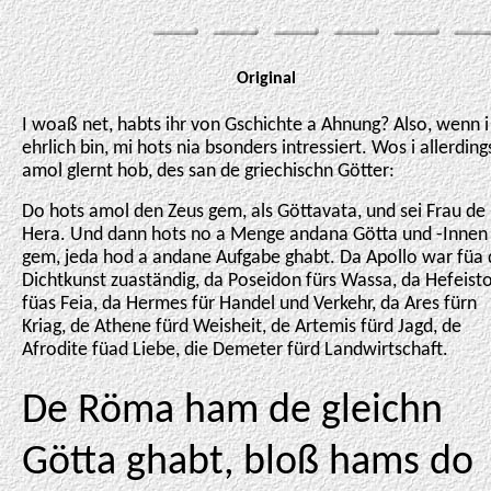
Original
I woaß net, habts ihr von Gschichte a Ahnung? Also, wenn i
ehrlich bin, mi hots nia bsonders intressiert. Wos i allerding
amol glernt hob, des san de griechischn Götter:
Do hots amol den Zeus gem, als Göttavata, und sei Frau de
Hera. Und dann hots no a Menge andana Götta und -Innen
gem, jeda hod a andane Aufgabe ghabt. Da Apollo war füa 
Dichtkunst zuaständig, da Poseidon fürs Wassa, da Hefeist
füas Feia, da Hermes für Handel und Verkehr, da Ares fürn
Kriag, de Athene fürd Weisheit, de Artemis fürd Jagd, de
Afrodite füad Liebe, die Demeter fürd Landwirtschaft.
De Röma ham de gleichn
Götta ghabt, bloß hams do