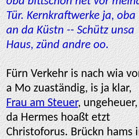
oba bittschön net vor mein
Tür. Kernkraftwerke ja, oba
an da Küstn -- Schütz unsa
Haus, zünd andre oo.
Fürn Verkehr is nach wia vo
a Mo zuaständig, is ja klar,
Frau am Steuer
, ungeheuer,
da Hermes hoaßt etzt
Christoforus. Brückn hams 